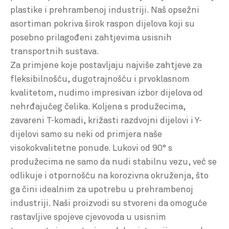
plastike i prehrambenoj industriji. Naš opsežni
asortiman pokriva širok raspon dijelova koji su
posebno prilagođeni zahtjevima usisnih
transportnih sustava.
Za primjene koje postavljaju najviše zahtjeve za
fleksibilnošću, dugotrajnošću i prvoklasnom
kvalitetom, nudimo impresivan izbor dijelova od
nehrđajućeg čelika. Koljena s produžecima,
zavareni T-komadi, križasti razdvojni dijelovi i Y-
dijelovi samo su neki od primjera naše
visokokvalitetne ponude. Lukovi od 90° s
produžecima ne samo da nudi stabilnu vezu, već se
odlikuje i otpornošću na korozivna okruženja, što
ga čini idealnim za upotrebu u prehrambenoj
industriji. Naši proizvodi su stvoreni da omoguće
rastavljive spojeve cjevovoda u usisnim