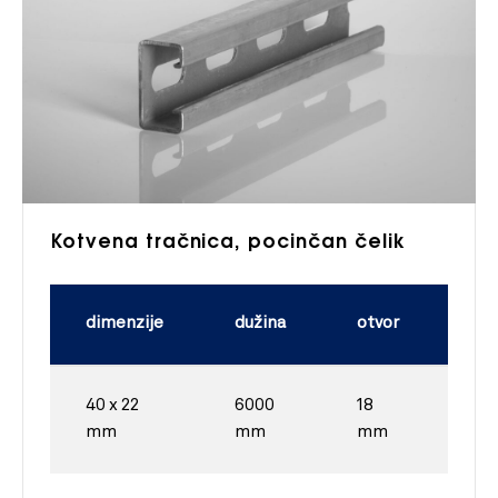
Kotvena tračnica, pocinčan čelik
dimenzije
dužina
otvor
inf
40 x 22
6000
18
A8
mm
mm
mm
per