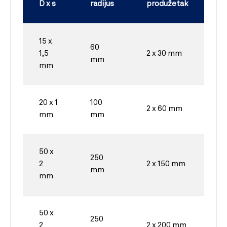
D x s
radijus
produžetak
15 x
60
1,5
2 x 30 mm
mm
mm
20 x 1
100
2 x 60 mm
mm
mm
50 x
250
2
2 x 150 mm
mm
mm
50 x
250
2
2 x 200 mm