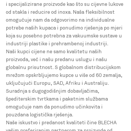
i specijalizirane proizvode kao što su cijevne lukove
od stakla i reducire od inoxa. Naša fleksibilnost
omogućuje nam da odgovorimo na individualne
potrebe naših kupaca i ponudimo rješenja po mjeri
koja su posebno potrebna za vakuumske sustave u
industriji plastike i prehrambenoj industriji.
Naši kupci cijene ne samo kvalitetu naših
proizvoda, već i našu predanu uslugu i našu
globalnu prisutnost. S globalnom distribucijskom
mrežom opskrbljujemo kupce u više od 60 zemalja,
uključujući Europu, SAD, Afriku i Australiju.
Suradnja s dugogodišnjim dobavljačima,
špediterskim tvrtkama i paketnim službama
omogućuje nam da ponudimo učinkovita i
pouzdana logistička rješenja.
Naše iskustvo i predanost kvaliteti čine BLECHA
vašim preferiranim partnerom za proizvode od