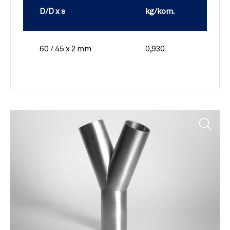
D/D x s
kg/kom.
60 / 45 x 2 mm
0,930