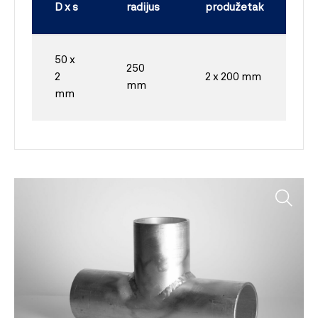
D x s
radijus
produžetak
50 x
250
2
2 x 200 mm
mm
mm