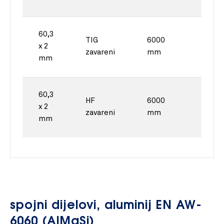
60,3
TIG
6000
x 2
2,932
zavareni
mm
mm
60,3
HF
6000
x 2
2,932
zavareni
mm
mm
spojni dijelovi, aluminij EN AW-
6060 (AlMgSi)