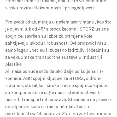
transportnim sustavima, dok u isto vrijeme nude
visoku razinu fleksibilnosti i prilagodljivosti.
Proizvodi od aluminija u našem asortimanu, kao što
je cijevni luk od 45° s produžecima i STORZ usisne
spojnice, savršen su izbor za primjene koje
zahtijevaju lakoću i robusnost. Ovi proizvodi nisu
samo lagani, već su i izuzetno izdržljivi i idealni su
za vakuumske transportne sustave u industriji
plastike.
Ali naša ponuda seže daleko dalje od koljena i T-
komada. ABC spojni ključevi za STORZ, sidrene
tračnice, stezaljke i široko tračne spojnice ključne
su komponente za sigurnost i stabilnost vaših
usisnih transportnih sustava. Shvaćamo da je svaki
detalj bitan kada se radi o učinkovitosti i
pouzdanosti vaših sustava. Zato na zahtjev nudimo