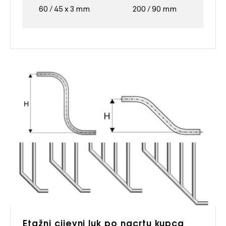
60 / 45 x 3 mm
200 / 90 mm
Etažni cijevni luk po nacrtu kupca