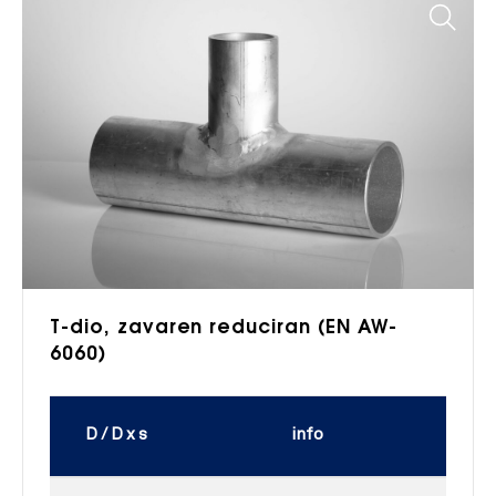
T-dio, zavaren reduciran (EN AW-
6060)
D / D x s
info