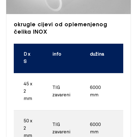
okrugle cijevi od oplemenjenog
čelika INOX
D x
info
dužina
kg/m
S
45 x
TIG
6000
2
2,159
zavareni
mm
mm
50 x
TIG
6000
2
2,415
zavareni
mm
mm