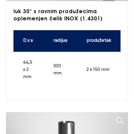
luk 30° s ravnim produžecima
oplemenjen čelik INOX (1.4301)
D x s
radijus
produžetak
44,5
300
x 2
2 x 150 mm
mm
mm