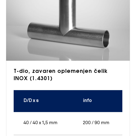
T-dio, zavaren oplemenjen čelik
INOX (1.4301)
D/D x s
info
40 / 40 x 1,5 mm
200 / 90 mm