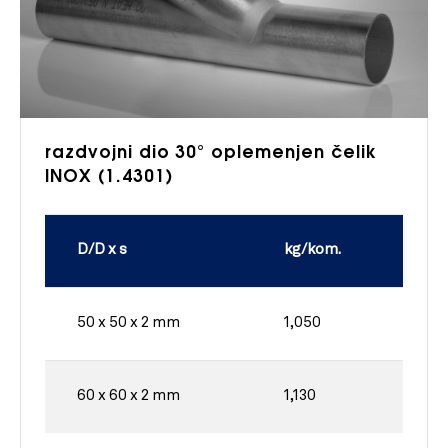
razdvojni dio 30° oplemenjen čelik
INOX (1.4301)
D/D x s
kg/kom.
50 x 50 x 2 mm
1,050
60 x 60 x 2 mm
1,130