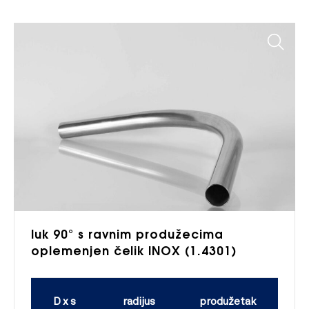
luk 90° s ravnim produžecima
oplemenjen čelik INOX (1.4301)
D x s
radijus
produžetak