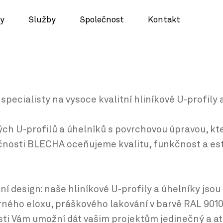
y
Služby
Společnost
Kontakt
specialisty na vysoce kvalitní hliníkové U-profily
ch U-profilů a úhelníků s povrchovou úpravou, kte
čnosti BLECHA oceňujeme kvalitu, funkčnost a e
í design: naše hliníkové U-profily a úhelníky jsou
rného eloxu, práškového lakování v barvě RAL 9010
ti Vám umožní dát vašim projektům jedinečný a atr