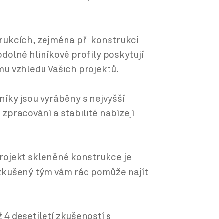
trukcích, zejména při konstrukci
odolné hliníkové profily poskytují
mu vzhledu Vašich projektů.
níky jsou vyráběny s nejvyšší
zpracování a stabilitě nabízejí
rojekt skleněné konstrukce je
 zkušený tým vám rád pomůže najít
4 desetiletí zkušeností s