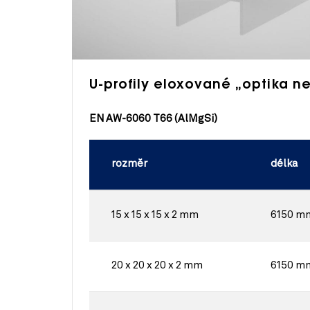
U-profily eloxované „optika n
EN AW-6060 T66 (AlMgSi)
rozměr
délka
15 x 15 x 15 x 2 mm
6150 m
20 x 20 x 20 x 2 mm
6150 m