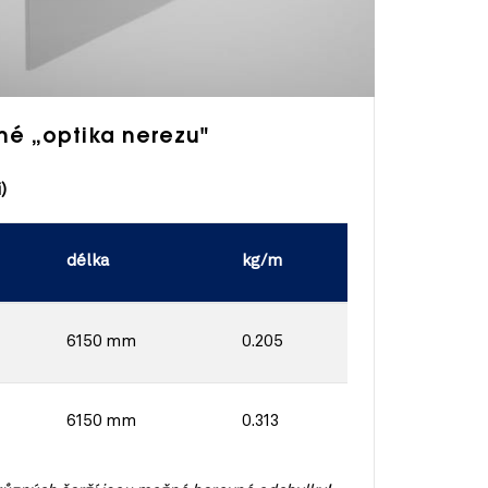
ané „optika nerezu"
)
délka
kg/m
6150 mm
0.205
6150 mm
0.313