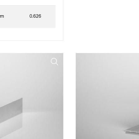
mm
0.626