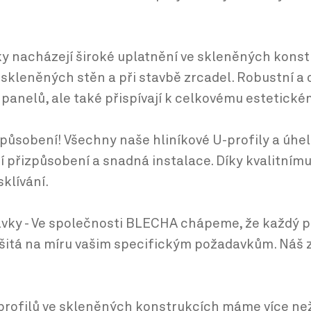
bky nacházejí široké uplatnění ve skleněných kons
, skleněných stěn a při stavbě zrcadel. Robustní a 
anelů, ale také přispívají k celkovému estetické
působení! Všechny naše hliníkové U-profily a úhel
í přizpůsobení a snadná instalace. Díky kvalitnímu 
klívání.
davky - Ve společnosti BLECHA chápeme, že každý p
í šitá na míru vašim specifickým požadavkům. Náš
profilů ve skleněných konstrukcích máme více než 