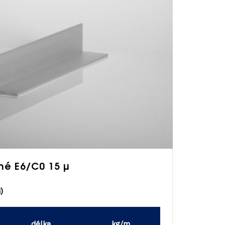
ané E6/C0 15 µ
)
délka
kg/m