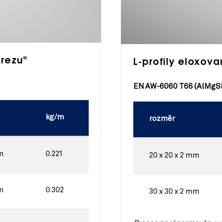
erezu"
L-profily eloxov
EN AW-6060 T66 (AlMgSi
kg/m
rozměr
m
0.221
20 x 20 x 2 mm
m
0.302
30 x 30 x 2 mm