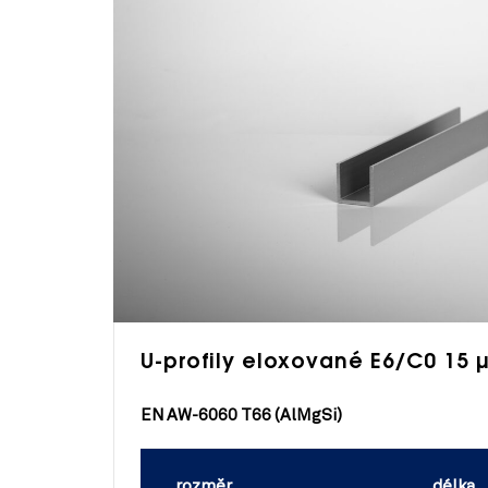
U-profily eloxované E6/C0 15 
EN AW-6060 T66 (AlMgSi)
rozměr
délka