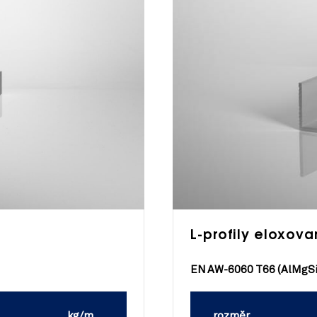
µ
L-profily eloxov
EN AW-6060 T66 (AlMgSi
kg/m
rozměr