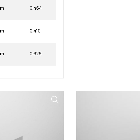
mm
0.464
mm
0.410
mm
0.626