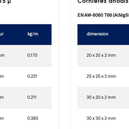
Cornières anodis
15 µ
EN AW-6060 T66 (AlMgSi
dimension
ur
kg/m
20 x 20 x 2 mm
mm
0.170
25 x 25 x 2 mm
mm
0.221
30 x 20 x 2 mm
mm
0.211
30 x 30 x 2 mm
mm
0.383