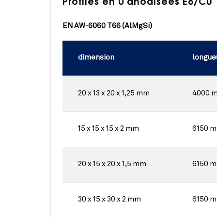
Profilés en U anodisées E6/C0 
EN AW-6060 T66 (AlMgSi)
dimension
longue
20 x 13 x 20 x 1,25 mm
4000 
15 x 15 x 15 x 2 mm
6150 
20 x 15 x 20 x 1,5 mm
6150 
30 x 15 x 30 x 2 mm
6150 