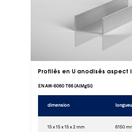
Profilés en U anodisés aspect 
EN AW-6060 T66 (AlMgSi)
dimension
longueu
15 x 15 x 15 x 2 mm
6150 m