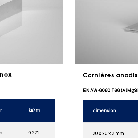
inox
Cornières anodis
EN AW-6060 T66 (AlMgSi
r
kg/m
dimension
m
0.221
20 x 20 x 2 mm