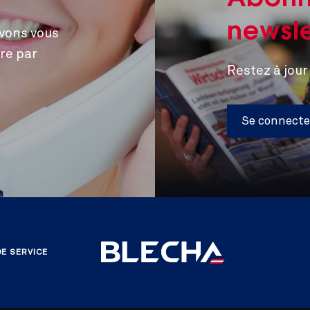
Abonn
newsle
vons vous
re par
Restez à jour
Se connecte
DE SERVICE