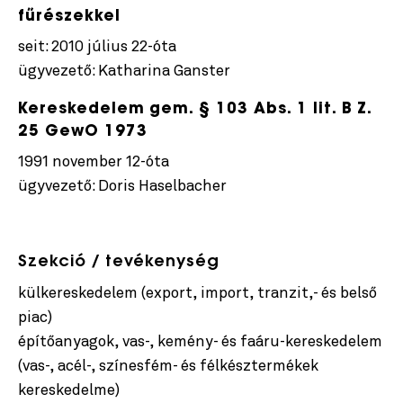
fűrészekkel
seit: 2010 július 22-óta
ügyvezető: Katharina Ganster
Kereskedelem gem. § 103 Abs. 1 lit. B Z.
25 GewO 1973
1991 november 12-óta
ügyvezető: Doris Haselbacher
Szekció / tevékenység
külkereskedelem (export, import, tranzit,- és belső
piac)
építőanyagok, vas-, kemény- és faáru-kereskedelem
(vas-, acél-, színesfém- és félkésztermékek
kereskedelme)