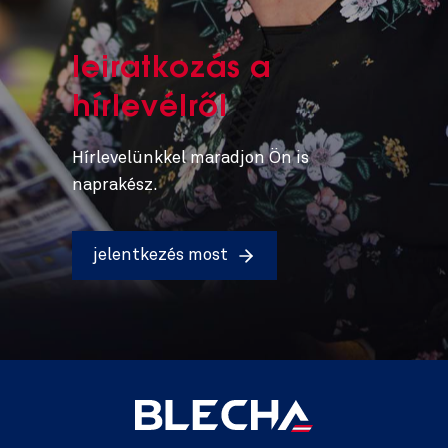
leiratkozás a
hírlevélről
Hírlevelünkkel maradjon Ön is
naprakész.
jelentkezés most