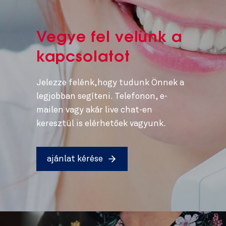
Vegye fel velünk a
kapcsolatot
Jelezze felénk,hogy tudunk Önnek a
legjobban segíteni. Telefonon, e-
mailen vagy akár live chat-en
keresztül is elérhetőek vagyunk.
ajánlat kérése