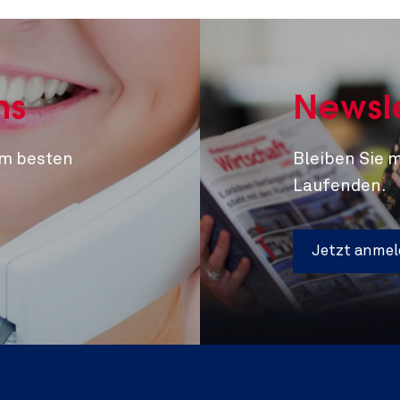
ns
Newsl
am besten
Bleiben Sie 
Laufenden.
Jetzt anme