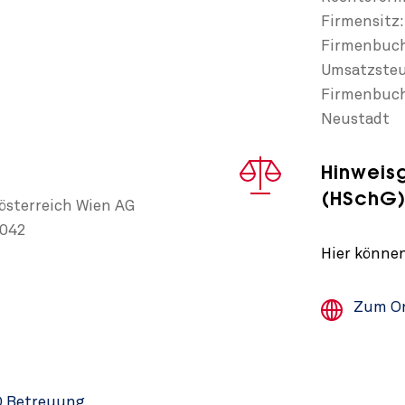
Firmensitz
Firmenbuch
Umsatzsteu
Firmenbuch
Neustadt
Hinweis
(HSchG
österreich Wien AG
 042
Hier können
Zum On
O Betreuung