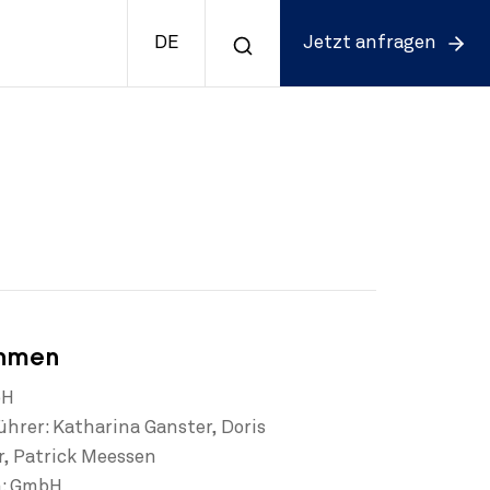
DE
Jetzt anfragen
ehmen
bH
hrer: Katharina Ganster, Doris
r, Patrick Meessen
m: GmbH