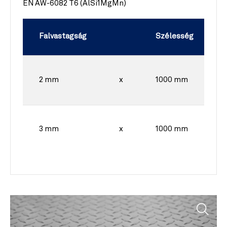
EN AW-6082 T6 (AlSi1MgMn)
Falvastagság
Szélesség
2 mm
x
1000 mm
3 mm
x
1000 mm