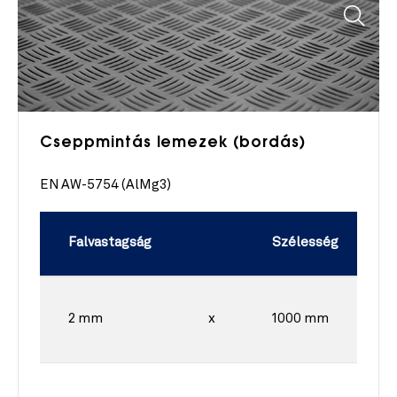
Cseppmintás lemezek (bordás)
EN AW-5754 (AlMg3)
Falvastagság
Szélesség
2 mm
x
1000 mm