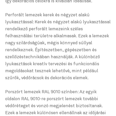
így dekorációs célokra is kÍválóan ideálisak.
Perforált lemezek kerek és négyzet alakú
lyukasztással: Kerek és négyzet alakú lyukasztással
rendelkező perforált lemezeink széles
felhasználási területre alkalmasak. Ezek a lemezek
nagy szilárdságúak, mégis könnyed súllyal
rendelkeznek. Építészetben, gépészetben és
szellőzéstechnikában használják. A különböző
lyukasztások kreatív tervezési és funkcionális
megoldásokat tesznek lehetővé, mint például
szűrők, védőrácsok és dekorációs elemek.
Porszórt lemezek RAL 9010 színben: Az egyik
oldalon RAL 9010-re porszórt lemezek további
védőréteget és vonzó megjelenést biztosítanak.
Ezek a lemezek különösen ellenállnak az időjárási