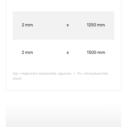
2 mm
x
1250 mm
2 mm
x
1500 mm
Qg = négyzetes lyukasztás, egyenes | Rv = körlyukasztás,
eltolt