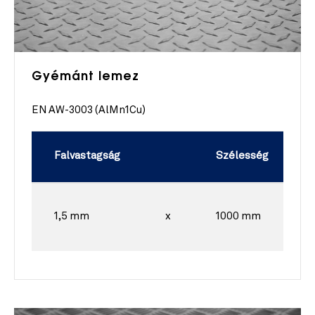
Gyémánt lemez
EN AW-3003 (AlMn1Cu)
Falvastagság
Szélesség
1,5 mm
x
1000 mm