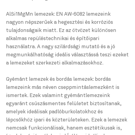
AlSi1MgMn lemezek: EN AW-6082 lemezeink
nagyon népszerűek a hegesztési és korróziós
tulajdonságaik miatt. Ez az ötvözet különösen
alkalmas repüléstechnikai és építőipari
használatra. A nagy szilárdsági mutató és a jó
megmunkálhatóság ideális választássá teszi ezeket
a lemezeket szerkezeti alkalmazásokhoz.
Gyémánt lemezek és bordás lemezek: bordás
lemezeink más néven cseppmintáslemezként is
ismertek. Ezek valamint gyémántlemezeink
egyaránt csúszásmentes felületet biztosítanak,
amelyek ideálisak padlóburkolatokhoz és
lépcsőkhöz ipari és közterületeken. Ezek a lemezek
nemcsak funkcionálisak, hanem esztétikusak is,