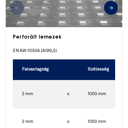
Perforált lemezek
EN AW-1050A (Al99,5)
Falvastagság
Szélesség
2 mm
x
1000 mm
2 mm
x
1000 mm