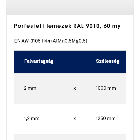
Porfestett lemezek RAL 9010, 60 my
EN AW-3105 H44 (AlMn0,5Mg0,5)
Falvastagság
Szélesség
2 mm
x
1000 mm
1,2 mm
x
1250 mm