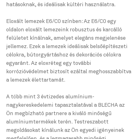
hatásoknak, és ideálisak kültéri használatra.
Eloxált lemezek E6/C0 színben: Az E6/C0 egy
oldalon eloxált lemezeink robusztus és karcálló
felületet kínálnak, amelyet elegáns megjelenése
jellemez. Ezek a lemezek ideálisak belsőépítészeti
célokra, bútorgyártáshoz és dekorációs célokra
egyaránt. Az eloxréteg egy további
korrózióvédelmet biztosít ezáltal meghosszabbítva
a lemezek élettartamát.
A több mint 3 évtizedes alumínium-
nagykereskedelemi tapasztalatával a BLECHA az
Ön megbízható partnere a kiváló minőségű
alumíniumtermékek terén. Testreszabott
megoldásokat kínálunk az Ön egyedi igényeinek
megfelelően, és a legmagasabb minőségi