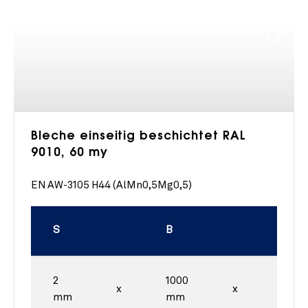
Bleche einseitig beschichtet RAL
9010, 60 my
EN AW-3105 H44 (AlMn0,5Mg0,5)
S
B
L
2
1000
2000
x
x
mm
mm
mm