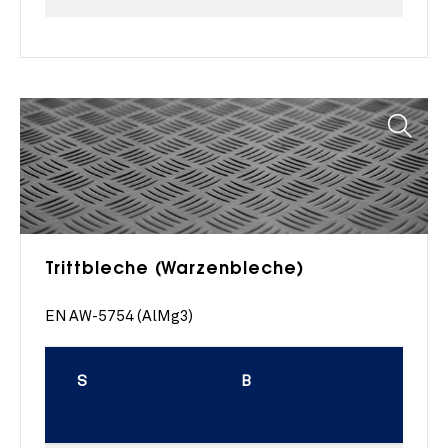
Trittbleche (Warzenbleche)
EN AW-5754 (AlMg3)
S
B
L