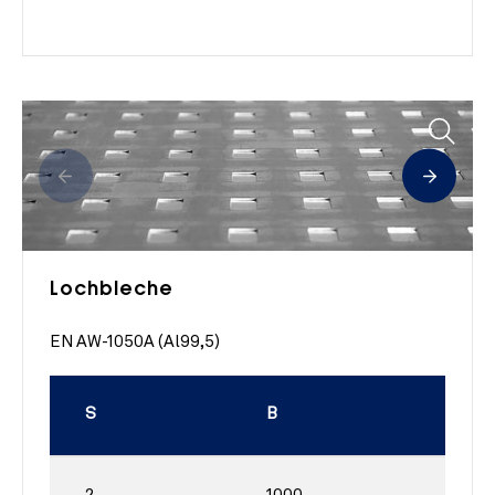
Lochbleche
EN AW-1050A (Al99,5)
S
B
L