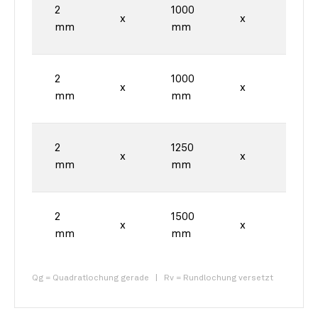
2
1000
2000
x
x
mm
mm
mm
2
1000
2000
x
x
mm
mm
mm
2
1250
2500
x
x
mm
mm
mm
2
1500
3000
x
x
mm
mm
mm
Qg = Quadratlochung gerade | Rv = Rundlochung versetzt