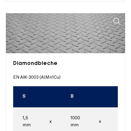
Diamondbleche
EN AW-3003 (AlMn1Cu)
S
B
L
1,5
1000
2000
x
x
mm
mm
mm