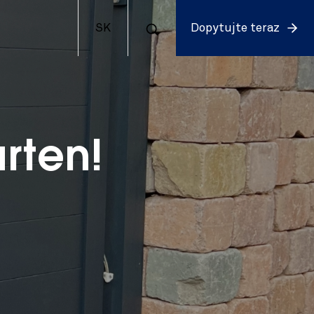
SK
Dopytujte teraz
rten!