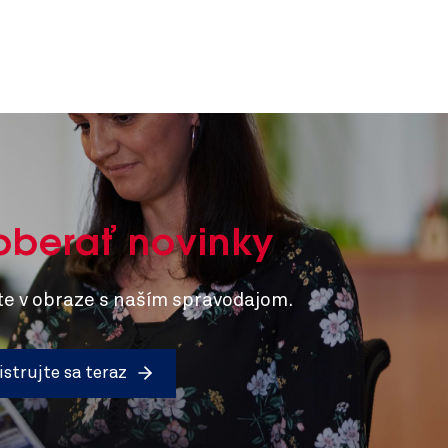
berať novinky
e v obraze s naším spravodajom.
strujte sa teraz