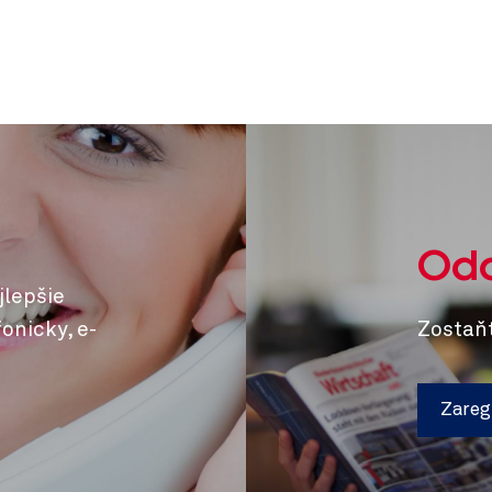
Odo
jlepšie
onicky, e-
Zostaňt
Zaregi