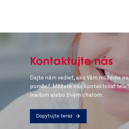
Kontaktujte nás
Dajte nám vedieť, ako Vám môžeme na
pomôcť. Môžete nás kontaktovať telef
mailom alebo živým chatom.
Dopytujte teraz