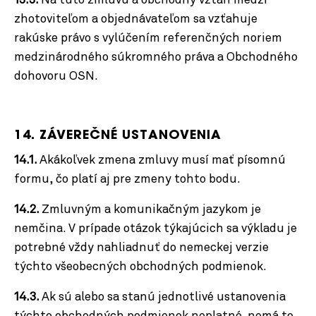
13.3.
Na túto zmluvu a obchodný vzťah medzi
zhotoviteľom a objednávateľom sa vzťahuje
rakúske právo s vylúčením referenčných noriem
medzinárodného súkromného práva a Obchodného
dohovoru OSN.
14. ZÁVEREČNÉ USTANOVENIA
14.1.
Akákoľvek zmena zmluvy musí mať písomnú
formu, čo platí aj pre zmeny tohto bodu.
14.2.
Zmluvným a komunikačným jazykom je
nemčina. V prípade otázok týkajúcich sa výkladu je
potrebné vždy nahliadnuť do nemeckej verzie
týchto všeobecných obchodných podmienok.
14.3.
Ak sú alebo sa stanú jednotlivé ustanovenia