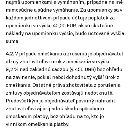
najmä upomienkami a vymáhaním, prípadne na iné
mimosúdne a súdne vymáhanie. Za upomienky sa v
každom jednotlivom prípade účtuje poplatok za
upomienku vo výške 40,00 EUR; ak sú skutočné
náklady na upomienku vyššie, bude účtovaná vyššia
suma.
4.2.
V prípade omeškania a zrušenia je objednávateľ
dlžný zhotoviteľovi úrok z omeškania vo výške
9,2 % nad základnú sadzbu (§ 456 UGB) bez ohľadu
na zavinenie, pokiaľ nebol dohodnutý vyšší úrok z
omeškania. Ostatné práva zhotoviteľa z porušenia
zmluvy objednávateľom zostávajú nedotknuté.
Predovšetkým je objednávateľ povinný nahradiť
zhotoviteľovi aj prípadnú škodu spôsobenú
omeškaním platby, bez ohľadu na to, kto je
vinníkom omeškania platby.