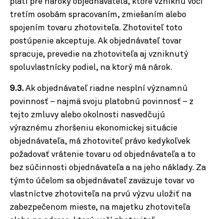
platí pre nároky objednávateľa, ktoré vzniknú voči
tretím osobám spracovaním, zmiešaním alebo
spojením tovaru zhotoviteľa. Zhotoviteľ toto
postúpenie akceptuje. Ak objednávateľ tovar
spracuje, prevedie na zhotoviteľa aj vzniknutý
spoluvlastnícky podiel, na ktorý má nárok.
9.3.
Ak objednávateľ riadne nesplní významnú
povinnosť – najmä svoju platobnú povinnosť – z
tejto zmluvy alebo okolnosti nasvedčujú
výraznému zhoršeniu ekonomickej situácie
objednávateľa, má zhotoviteľ právo kedykoľvek
požadovať vrátenie tovaru od objednávateľa a to
bez súčinnosti objednávateľa a na jeho náklady. Za
týmto účelom sa objednávateľ zaväzuje tovar vo
vlastníctve zhotoviteľa na prvú výzvu uložiť na
zabezpečenom mieste, na majetku zhotoviteľa