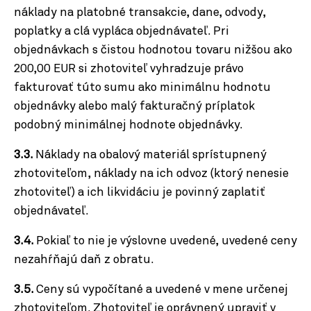
náklady na platobné transakcie, dane, odvody,
poplatky a clá vypláca objednávateľ. Pri
objednávkach s čistou hodnotou tovaru nižšou ako
200,00 EUR si zhotoviteľ vyhradzuje právo
fakturovať túto sumu ako minimálnu hodnotu
objednávky alebo malý fakturačný príplatok
podobný minimálnej hodnote objednávky.
3.3.
Náklady na obalový materiál sprístupnený
zhotoviteľom, náklady na ich odvoz (ktorý nenesie
zhotoviteľ) a ich likvidáciu je povinný zaplatiť
objednávateľ.
3.4.
Pokiaľ to nie je výslovne uvedené, uvedené ceny
nezahŕňajú daň z obratu.
3.5.
Ceny sú vypočítané a uvedené v mene určenej
zhotoviteľom. Zhotoviteľ je oprávnený upraviť v