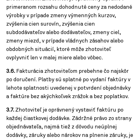
primeranom rozsahu dohodnuté ceny za nedodané
výrobky v prípade zmeny výmenných kurzov,
zvýšenia cien surovín, zvýšenia cien
subdodávateľov alebo dodávateľov, zmeny ciel,
zmeny miezd, v prípade vládnych zásahov alebo
obdobných situácií, ktoré môže zhotoviteľ
ovplyvniť len v malej miere alebo vôbec.
3.6.
Fakturácia zhotoviteľom prebehne čo najskôr
po doručení. Platby sú splatné po vydaní faktúry v
lehote splatnosti uvedenej v potvrdení objednávky
a faktúre bez akýchkoľvek zrážok a bez poplatkov.
3.7.
Zhotoviteľ je oprávnený vystaviť faktúru po
každej čiastkovej dodávke.
Zádržné právo zo strany
objednávateľa, najmä tiež z dôvodu neúplnej
dodávky, záruky alebo nárokov na plnenie záruky, je