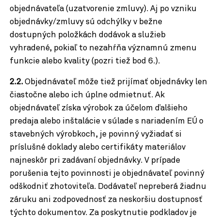
objednávateľa (uzatvorenie zmluvy). Aj po vzniku
objednávky/zmluvy sú odchýlky v bežne
dostupných položkách dodávok a služieb
vyhradené, pokiaľ to nezahŕňa významnú zmenu
funkcie alebo kvality (pozri tiež bod 6.).
2.2.
Objednávateľ môže tiež prijímať objednávky len
čiastočne alebo ich úplne odmietnuť. Ak
objednávateľ získa výrobok za účelom ďalšieho
predaja alebo inštalácie v súlade s nariadením EÚ o
stavebných výrobkoch, je povinný vyžiadať si
príslušné doklady alebo certifikáty materiálov
najneskôr pri zadávaní objednávky. V prípade
porušenia tejto povinnosti je objednávateľ povinný
odškodniť zhotoviteľa. Dodávateľ nepreberá žiadnu
záruku ani zodpovednosť za neskoršiu dostupnosť
týchto dokumentov. Za poskytnutie podkladov je