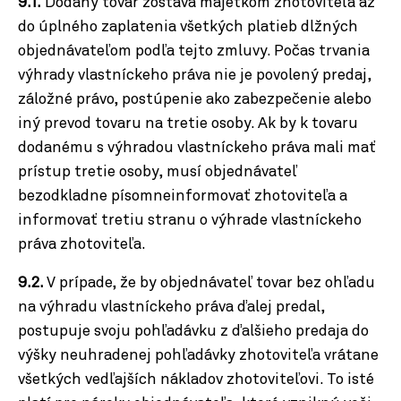
9.1.
Dodaný tovar zostáva majetkom zhotoviteľa až
do úplného zaplatenia všetkých platieb dlžných
objednávateľom podľa tejto zmluvy. Počas trvania
výhrady vlastníckeho práva nie je povolený predaj,
záložné právo, postúpenie ako zabezpečenie alebo
iný prevod tovaru na tretie osoby. Ak by k tovaru
dodanému s výhradou vlastníckeho práva mali mať
prístup tretie osoby, musí objednávateľ
bezodkladne písomne​informovať zhotoviteľa a
informovať tretiu stranu o výhrade vlastníckeho
práva zhotoviteľa.
9.2.
V prípade, že by objednávateľ tovar bez ohľadu
na výhradu vlastníckeho práva ďalej predal,
postupuje svoju pohľadávku z ďalšieho predaja do
výšky neuhradenej pohľadávky zhotoviteľa vrátane
všetkých vedľajších nákladov zhotoviteľovi. To isté