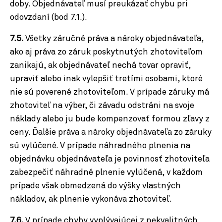
doby. Objednávateľ musí preukázať chybu pri
odovzdaní (bod 7.1.).
7.5.
Všetky záručné práva a nároky objednávateľa,
ako aj práva zo záruk poskytnutých zhotoviteľom
zanikajú, ak objednávateľ nechá tovar opraviť,
upraviť alebo inak vylepšiť tretími osobami, ktoré
nie sú poverené zhotoviteľom. V prípade záruky má
zhotoviteľ na výber, či závadu odstráni na svoje
náklady alebo ju bude kompenzovať formou zľavy z
ceny. Ďalšie práva a nároky objednávateľa zo záruky
sú vylúčené. V prípade náhradného plnenia na
objednávku objednávateľa je povinnosť zhotoviteľa
zabezpečiť náhradné plnenie vylúčená, v každom
prípade však obmedzená do výšky vlastných
nákladov, ak plnenie vykonáva zhotoviteľ.
7.6.
V prípade chyby vyplývajúcej z nekvalitných