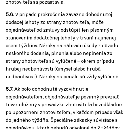
zhotoviteľa sa pozastavia.
5.6.
V prípade prekročenia záväzne dohodnutej
dodacej lehoty zo strany zhotoviteľa, môže
objednávateľ od zmluvy odstúpiť len písomným
stanovením dodatočnej lehoty v trvaní najmenej
osem týždňov. Nároky na náhradu škody z dôvodu
neskorého dodania, plnenia alebo neplnenia zo
strany zhotoviteľa sú vylúčené – okrem prípadu
hrubej nedbanlivosti (úmysel alebo hrubá
nedbanlivosť). Nároky na penále sú vždy vylúčené.
5.7.
Ak bolo dohodnuté vyzdvihnutie
objednávateľom, objednávateľ je povinný prevziať
tovar uložený v prevádzke zhotoviteľa bezodkladne
po upozornení zhotoviteľom, v každom prípade však
do jedného týždňa. Špeciálne zákazky súvisiace s
objednávkou, ktoré nebudú odvolané do 2 týždňov