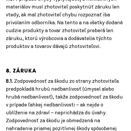
materiálov musí zhotoviteľ poskytnúť záruku len
vtedy, ak mal zhotoviteľ chybu rozpoznať iba
privolaním odborníka. Na tento a na všetky dodané
cudzie produkty a tovar zhotoviteľ preberá len
záruku, ktorú výrobcovia a dodávatelia týchto
produktov a tovarov dávajú zhotoviteľovi.
8. ZÁRUKA
8.1.
Zodpovednosť za škodu zo strany zhotoviteľa
predpokladá hrubú nedbanlivosť (úmysel alebo
hrubá nedbanlivosť), takže zodpovednosť za škodu
v prípade ľahkej nedbanlivosti – ak nejde o
ublíženie na zdraví – neprichádza do úvahy.
Zodpovednosť za škodu je obmedzená na
nahradenie priamej pozitívnej škody spôsobenej