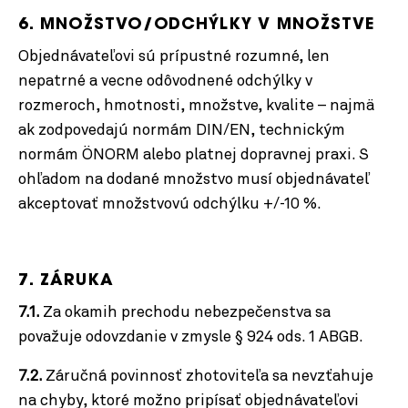
6. MNOŽSTVO/ODCHÝLKY V MNOŽSTVE
Objednávateľovi sú prípustné rozumné, len
nepatrné a vecne odôvodnené odchýlky v
rozmeroch, hmotnosti, množstve, kvalite – najmä
ak zodpovedajú normám DIN/EN, technickým
normám ÖNORM alebo platnej dopravnej praxi. S
ohľadom na dodané množstvo musí objednávateľ
akceptovať množstvovú odchýlku +/-10 %.
7. ZÁRUKA
7.1.
Za okamih prechodu nebezpečenstva sa
považuje odovzdanie v zmysle § 924 ods. 1 ABGB.
7.2.
Záručná povinnosť zhotoviteľa sa nevzťahuje
na chyby, ktoré možno pripísať objednávateľovi