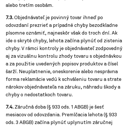
alebo tretím osobám.
7.3.
Objednávateľ je povinný tovar ihneď po
odovzdaní prezrieť a prípadné chyby bezodkladne
písomne oznámiť, najneskôr však do troch dní. Ak
ide o skryté chyby, lehota začína plynúť od zistenia
chyby. V rámci kontroly je objednávateľ zodpovedný
aj za vizuálnu kontrolu zhody tovaru s objednávkou
a za použitie uvedených popisov produktov a čísel
šarží.
Neuplatnenie, oneskorenie alebo nesprávna
forma reklamácie vedú k schváleniu tovaru a strate
nárokov objednávateľa na záruku, náhradu škody a
chyby o nedostatkoch tovaru.
7.4.
Záručná doba (§ 933 ods. 1 ABGB) je šesť
mesiacov od odovzdania. Premlčacia lehota (§ 933
ods. 3 ABGB) začína plynúť uplynutím záručnej