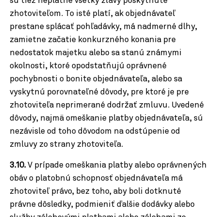
sú tiež neplatné všetky zľavy poskytnuté
zhotoviteľom. To isté platí, ak objednávateľ
prestane splácať pohľadávky, má nadmerné dlhy,
zamietne začatie konkurzného konania pre
nedostatok majetku alebo sa stanú známymi
okolnosti, ktoré opodstatňujú oprávnené
pochybnosti o bonite objednávateľa, alebo sa
vyskytnú porovnateľné dôvody, pre ktoré je pre
zhotoviteľa neprimerané dodržať zmluvu. Uvedené
dôvody, najmä omeškanie platby objednávateľa, sú
nezávisle od toho dôvodom na odstúpenie od
zmluvy zo strany zhotoviteľa.
3.10.
V prípade omeškania platby alebo oprávnených
obáv o platobnú schopnosť objednávateľa má
zhotoviteľ právo, bez toho, aby boli dotknuté
právne dôsledky, podmieniť ďalšie dodávky alebo