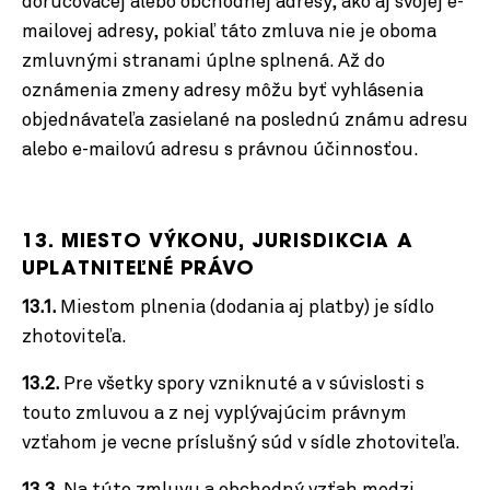
doručovacej alebo obchodnej adresy, ako aj svojej e-
mailovej adresy, pokiaľ táto zmluva nie je oboma
zmluvnými stranami úplne splnená. Až do
oznámenia zmeny adresy môžu byť vyhlásenia
objednávateľa zasielané na poslednú známu adresu
alebo e-mailovú adresu s právnou účinnosťou.
13. MIESTO VÝKONU, JURISDIKCIA A
UPLATNITEĽNÉ PRÁVO
13.1.
Miestom plnenia (dodania aj platby) je sídlo
zhotoviteľa.
13.2.
Pre všetky spory vzniknuté a v súvislosti s
touto zmluvou a z nej vyplývajúcim právnym
vzťahom je vecne príslušný súd v sídle zhotoviteľa.