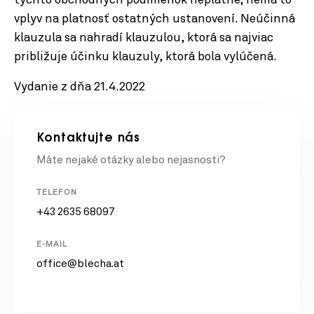
týchto obchodných podmienok neplatné, nemá to
vplyv na platnosť ostatných ustanovení. Neúčinná
klauzula sa nahradí klauzulou, ktorá sa najviac
približuje účinku klauzuly, ktorá bola vylúčená.
Vydanie z dňa 21.4.2022
Kontaktujte nás
Máte nejaké otázky alebo nejasnosti?
TELEFON
+43 2635 68097
E-MAIL
office@blecha.at