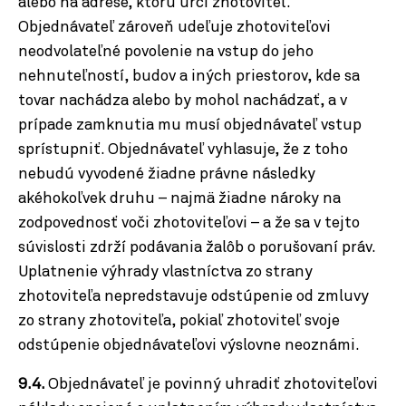
alebo na adrese, ktorú určí zhotoviteľ.
Objednávateľ zároveň udeľuje zhotoviteľovi
neodvolateľné povolenie na vstup do jeho
nehnuteľností, budov a iných priestorov, kde sa
tovar nachádza alebo by mohol nachádzať, a v
prípade zamknutia mu musí objednávateľ vstup
sprístupniť. Objednávateľ vyhlasuje, že z toho
nebudú vyvodené žiadne právne následky
akéhokoľvek druhu – najmä žiadne nároky na
zodpovednosť voči zhotoviteľovi – a že sa v tejto
súvislosti zdrží podávania žalôb o porušovaní práv.
Uplatnenie výhrady vlastníctva zo strany
zhotoviteľa nepredstavuje odstúpenie od zmluvy
zo strany zhotoviteľa, pokiaľ zhotoviteľ svoje
odstúpenie objednávateľovi výslovne neoznámi.
9.4.
Objednávateľ je povinný uhradiť zhotoviteľovi