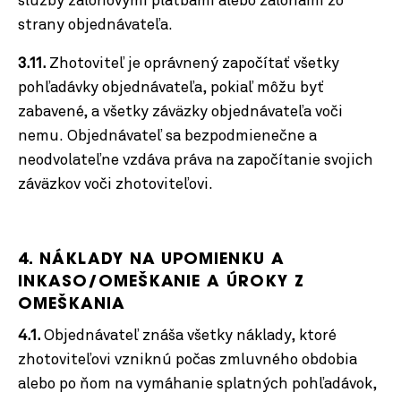
služby zálohovými platbami alebo zálohami zo
strany objednávateľa.
3.11.
Zhotoviteľ je oprávnený započítať všetky
pohľadávky objednávateľa, pokiaľ môžu byť
zabavené, a všetky záväzky objednávateľa voči
nemu.
Objednávateľ sa bezpodmienečne a
neodvolateľne vzdáva práva na započítanie svojich
záväzkov voči zhotoviteľovi.
4. NÁKLADY NA UPOMIENKU A
INKASO/OMEŠKANIE A ÚROKY Z
OMEŠKANIA
4.1.
Objednávateľ znáša všetky náklady, ktoré
zhotoviteľovi vzniknú počas zmluvného obdobia
alebo po ňom na vymáhanie splatných pohľadávok,