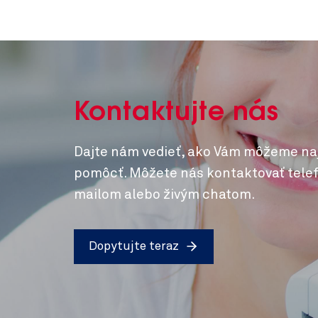
Kontaktujte nás
Dajte nám vedieť, ako Vám môžeme na
pomôcť. Môžete nás kontaktovať telef
mailom alebo živým chatom.
Dopytujte teraz