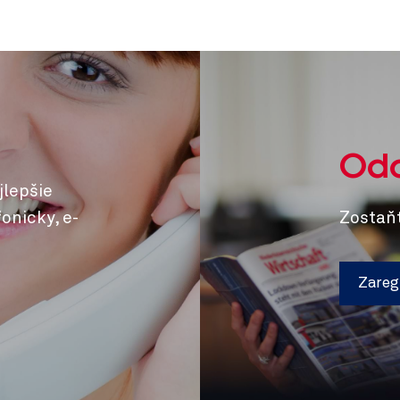
Odo
jlepšie
onicky, e-
Zostaňt
Zaregi