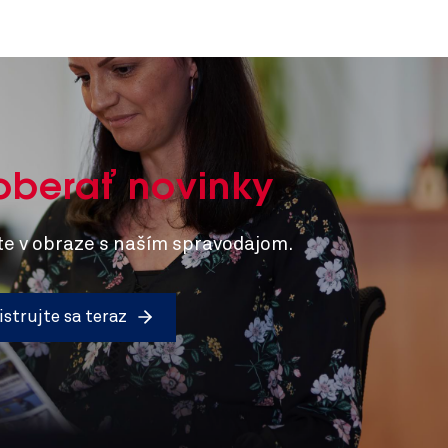
berať novinky
e v obraze s naším spravodajom.
strujte sa teraz