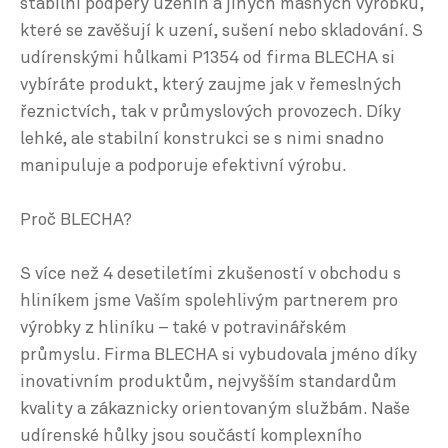
stabilní podpěry uzenin a jiných masných výrobků,
které se zavěšují k uzení, sušení nebo skladování. S
udírenskými hůlkami P1354 od firma BLECHA si
vybíráte produkt, který zaujme jak v řemeslných
řeznictvích, tak v průmyslových provozech. Díky
lehké, ale stabilní konstrukci se s nimi snadno
manipuluje a podporuje efektivní výrobu.
Proč BLECHA?
S více než 4 desetiletími zkušeností v obchodu s
hliníkem jsme Vaším spolehlivým partnerem pro
výrobky z hliníku – také v potravinářském
průmyslu. Firma BLECHA si vybudovala jméno díky
inovativním produktům, nejvyšším standardům
kvality a zákaznicky orientovaným službám. Naše
udírenské hůlky jsou součástí komplexního