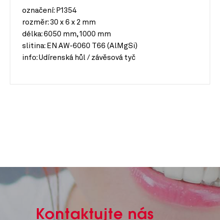
označení: P1354
rozměr:
30 x 6 x 2 mm
délka:
6050 mm, 1000 mm
slitina:
EN AW-6060 T66 (AlMgSi)
info:
Udírenská hůl / závěsová tyč
Kontaktujte nás