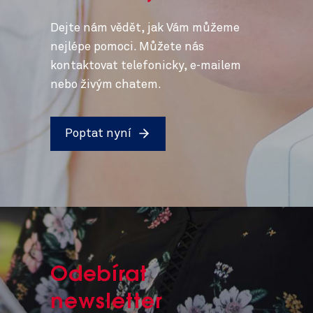
Dejte nám vědět, jak Vám můžeme
nejlépe pomoci. Můžete nás
kontaktovat telefonicky, e-mailem
nebo živým chatem.
Poptat nyní
Odebírat
newsletter