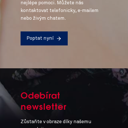
nejlépe pomoci. Můžete nás
kontaktovat telefonicky, e-mailem
nebo živým chatem.
Poptat nyní
Odebírat
newsletter
Zůstaňte v obraze díky našemu