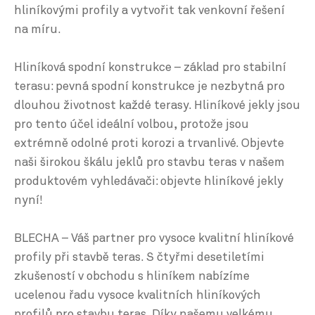
hliníkovými profily a vytvořit tak venkovní řešení
na míru.
Hliníková spodní konstrukce – základ pro stabilní
terasu: pevná spodní konstrukce je nezbytná pro
dlouhou životnost každé terasy. Hliníkové jekly jsou
pro tento účel ideální volbou, protože jsou
extrémně odolné proti korozi a trvanlivé. Objevte
naši širokou škálu jeklů pro stavbu teras v našem
produktovém vyhledávači: objevte hliníkové jekly
nyní!
BLECHA – Váš partner pro vysoce kvalitní hliníkové
profily při stavbě teras. S čtyřmi desetiletími
zkušeností v obchodu s hliníkem nabízíme
ucelenou řadu vysoce kvalitních hliníkových
profilů pro stavbu teras. Díky našemu velkému