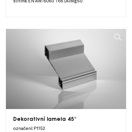
slitina:
EN AW-6060 T66 (AlMgSi)
Dekorativní lamela 45°
označení: P1152