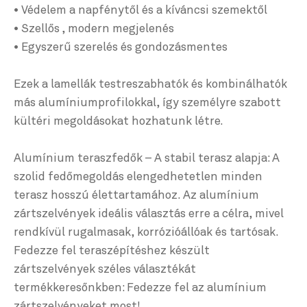
• Védelem a napfénytől és a kíváncsi szemektől
• Szellős , modern megjelenés
• Egyszerű szerelés és gondozásmentes
Ezek a lamellák testreszabhatók és kombinálhatók
más alumíniumprofilokkal, így személyre szabott
kültéri megoldásokat hozhatunk létre.
Alumínium teraszfedők – A stabil terasz alapja: A
szolid fedőmegoldás elengedhetetlen minden
terasz hosszú élettartamához. Az alumínium
zártszelvények ideális választás erre a célra, mivel
rendkívül rugalmasak, korrózióállóak és tartósak.
Fedezze fel teraszépítéshez készült
zártszelvények széles választékát
termékkeresőnkben: Fedezze fel az alumínium
zártszelvényeket most!