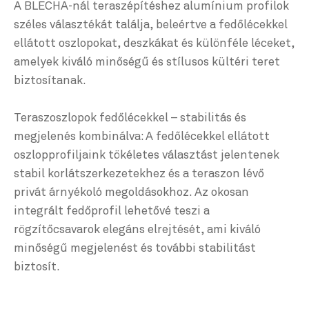
A BLECHA-nál teraszépítéshez alumínium profilok
széles választékát találja, beleértve a fedőlécekkel
ellátott oszlopokat, deszkákat és különféle léceket,
amelyek kiváló minőségű és stílusos kültéri teret
biztosítanak.
Teraszoszlopok fedőlécekkel – stabilitás és
megjelenés kombinálva: A fedőlécekkel ellátott
oszlopprofiljaink tökéletes választást jelentenek
stabil korlátszerkezetekhez és a teraszon lévő
privát árnyékoló megoldásokhoz. Az okosan
integrált fedőprofil lehetővé teszi a
rögzítőcsavarok elegáns elrejtését, ami kiváló
minőségű megjelenést és további stabilitást
biztosít.