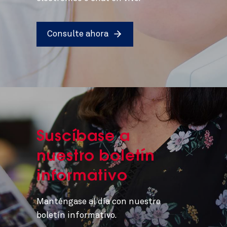
Consulte ahora
Suscíbase a
nuestro boletín
informativo
Manténgase al día con nuestro
boletín informativo.