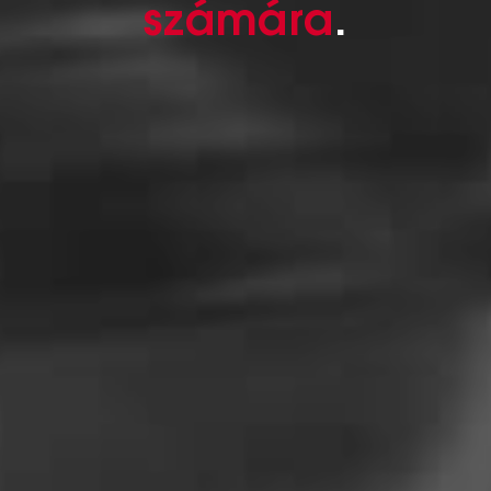
számára
.