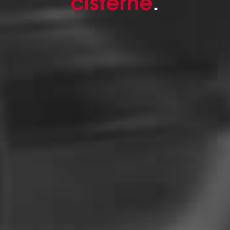
cisterne
.