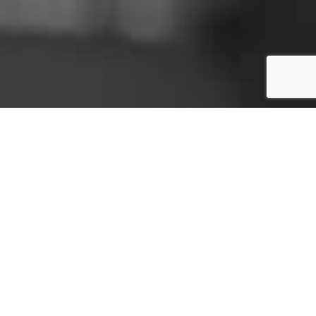
Aluminijske fitinzi za cisterne
– Najviša kvaliteta od Bleche
Dobrodošli kod Bleche, vašeg pouzdanog
partnera za visokokvalitetne aluminijske
spojnice za izradu cisterni. Sa sjedištem u
Neunkirchenu, Donja Austrija, ponosni smo