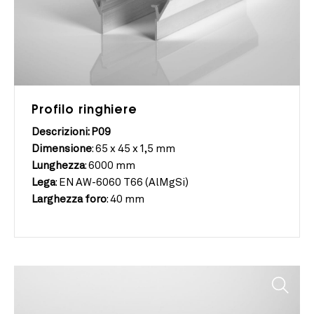
Profilo ringhiere
Descrizioni: P09
Dimensione
:
65 x 45 x 1,5 mm
Lunghezza
:
6000 mm
Lega
:
EN AW-6060 T66 (AlMgSi)
Larghezza foro
:
40 mm