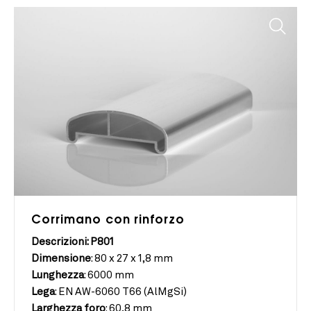
Corrimano con rinforzo
Descrizioni: P801
Dimensione
:
80 x 27 x 1,8 mm
Lunghezza
:
6000 mm
Lega
:
EN AW-6060 T66 (AlMgSi)
Larghezza
foro
:
60,8 mm