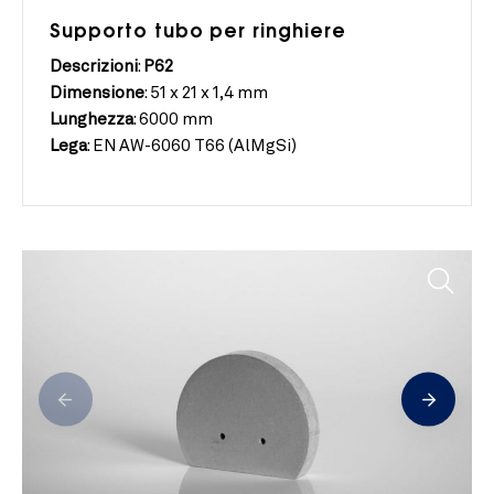
Supporto tubo per ringhiere
Descrizioni
:
P62
Dimensione
:
51 x 21 x 1,4 mm
Lunghezza
:
6000 mm
Lega
:
EN AW-6060 T66 (AlMgSi)