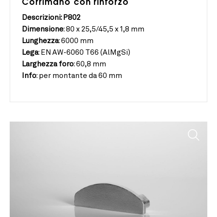
Corrimano con rinforzo
Descrizioni: P802
Dimensione
:
80 x 25,5/45,5 x 1,8 mm
Lunghezza
:
6000 mm
Lega
:
EN AW-6060 T66 (AlMgSi)
Larghezza
foro
:
60,8 mm
Info
:
per montante da 60 mm