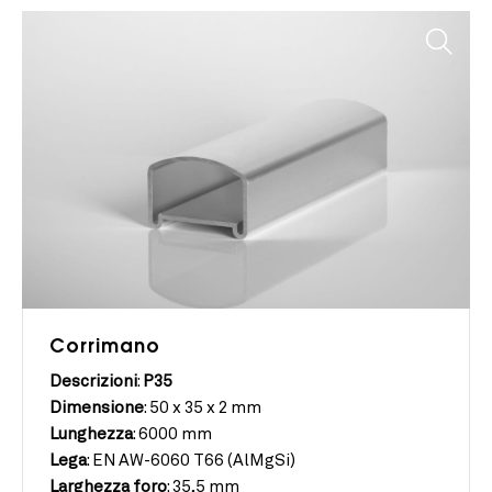
Corrimano
Descrizioni
:
P35
Dimensione
:
50 x 35 x 2 mm
Lunghezza
:
6000 mm
Lega
:
EN AW-6060 T66 (AlMgSi)
Larghezza foro
:
35,5 mm