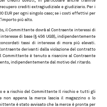
dei crediti dovuti, in particolare anche tramite
i recupero crediti extragiudiziale e giudiziario. Per i
00 EUR per ogni singolo caso; se i costi effettivi per
l’importo più alto.
o, il Committente dovrà al Contraente interessi di
di interesse di base (§ 456 UGB), indipendentemente
oncordati tassi di interesse di mora più elevati.
 Contraente derivanti dalla violazione del contratto
il Committente è tenuto a risarcire al Contraente
mento, indipendentemente dal motivo del ritardo.
e a rischio del Committente Il rischio e tutti gli
te non appena la merce lascia il magazzino o lo
ttente è stato avvisato che la merce è pronta per