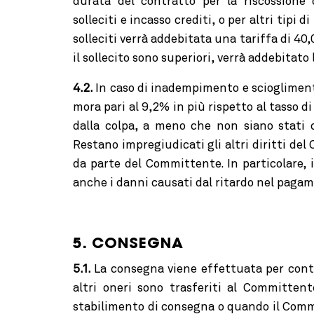
durata del contratto per la riscossione 
solleciti e incasso crediti, o per altri tipi d
solleciti verrà addebitata una tariffa di 40,
il sollecito sono superiori, verrà addebitato 
4.2.
In caso di inadempimento e sciogliment
mora pari al 9,2% in più rispetto al tasso 
dalla colpa, a meno che non siano stati c
Restano impregiudicati gli altri diritti del
da parte del Committente. In particolare, 
anche i danni causati dal ritardo nel paga
5. CONSEGNA
5.1.
La consegna viene effettuata per conto 
altri oneri sono trasferiti al Committen
stabilimento di consegna o quando il Commi