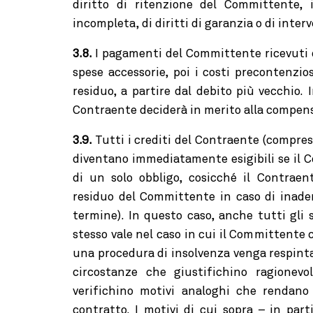
diritto di ritenzione del Committente,
incompleta, di diritti di garanzia o di inter
3.8.
I pagamenti del Committente ricevuti d
spese accessorie, poi i costi precontenzios
residuo, a partire dal debito più vecchio.
Contraente deciderà in merito alla compens
3.9.
Tutti i crediti del Contraente (compre
diventano immediatamente esigibili se il 
di un solo obbligo, cosicché il Contraen
residuo del Committente in caso di inad
termine). In questo caso, anche tutti gli 
stesso vale nel caso in cui il Committente c
una procedura di insolvenza venga respinta
circostanze che giustifichino ragionevo
verifichino motivi analoghi che rendano 
contratto. I motivi di cui sopra – in pa