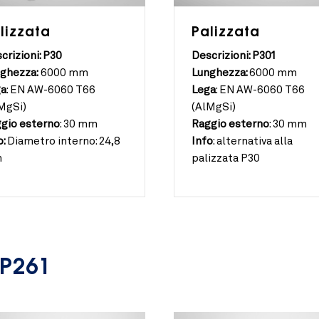
lizzata
Palizzata
crizioni: P30
Descrizioni: P301
ghezza:
6000 mm
Lunghezza:
6000 mm
ga
:
EN AW-6060 T66
Lega
:
EN AW-6060 T66
MgSi)
(AlMgSi)
gio esterno
:
30 mm
Raggio esterno
:
30 mm
o:
Diametro interno: 24,8
Info
:
alternativa alla
m
palizzata P30
 P261