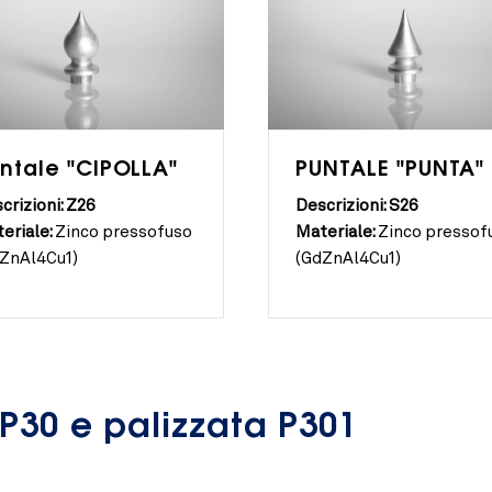
ntale "CIPOLLA"
PUNTALE "PUNTA"
crizioni: Z26
Descrizioni: S26
eriale:
Zinco pressofuso
Materiale:
Zinco pressof
ZnAl4Cu1)
(GdZnAl4Cu1)
 P30 e palizzata P301