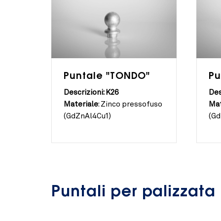
Puntale "TONDO"
Pu
Descrizioni: K26
Des
Materiale
:
Zinco pressofuso
Mat
(GdZnAl4Cu1)
(Gd
Puntali per palizzata