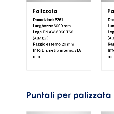
Palizzata
Pa
Descrizioni: P261
Des
Lunghezza:
6000 mm
Lun
Lega
:
EN AW-6060 T66
Le
(AlMgSi)
(Al
Raggio esterno
:
26 mm
Rag
Info
:
Diametro interno: 21,8
Inf
mm
m
Puntali per palizzata