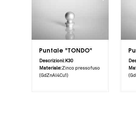
Puntale "TONDO"
Pu
Descrizioni: K30
Des
Materiale:
Zinco pressofuso
Mat
(GdZnAl4Cu1)
(Gd