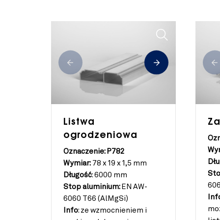
Listwa
Za
ogrodzeniowa
Ozn
Wym
Oznaczenie: P782
Dłu
Wymiar:
78 x 19 x 1,5 mm
Sto
Długość
:
6000 mm
606
Stop aluminium:
EN AW-
Inf
6060 T66 (AlMgSi)
moż
Info
:
ze wzmocnieniem i