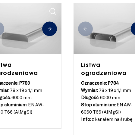
stwa
Listwa
grodzeniowa
ogrodzeniowa
aczenie: P783
Oznaczenie: P784
iar:
78 x 19 x 1,1 mm
Wymiar:
78 x 19 x 1,1 mm
gość
:
6000 mm
Długość
:
6000 mm
p aluminium
:
EN AW-
Stop aluminium
:
EN AW-
0 T66 (AlMgSi)
6060 T66 (AlMgSi)
Info
:
z kanałem na śrubę