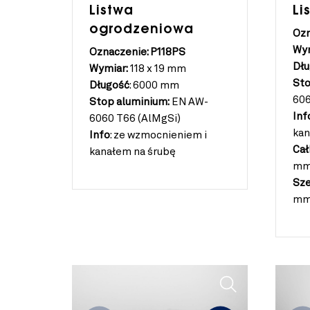
Listwa
Li
ogrodzeniowa
Ozn
Wym
Oznaczenie: P118PS
Dłu
Wymiar:
118 x 19 mm
Sto
Długość
:
6000 mm
606
Stop aluminium:
EN AW-
Inf
6060 T66 (AlMgSi)
kan
Info
:
ze wzmocnieniem i
Cał
kanałem na śrubę
m
Sze
m