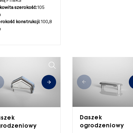
twą P118KS
kowita szerokość:
105
m
rokość konstrukcji:
100,8
m
Daszek
szek
ogrodzeniowy
rodzeniowy