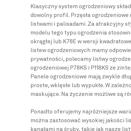
Klasyczny system ogrodzeniowy skład
dowolny profil. Przęsła ogrodzeniowe
listwami i palisadami. Za atrakcyjny s
modelu tego typu ogrodzenia stosowna
okrągłej lub K78E w wersji kwadratowe
listew ogrodzeniowych mamy odpowiedn
prywatności, polecamy listwy ogrodze
ogrodzeniowej P78KS i P118KS ze zin
Panele ogrodzeniowe mają zwykle dłu
proste, wklęsłe lub wypukłe. W zależno
maskujące. Na życzenie możliwe są ró
Ponadto oferujemy najróżniejsze wari
można zastosować wysokiej jakości lis
kanałami na śruby, takie jak nasze li