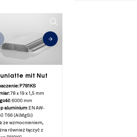
unlatte mit Nut
aczenie: P781KS
iar:
78 x 19 x 1,5 mm
gość
:
6000 mm
p aluminium
:
EN AW-
0 T66 (AlMgSi)
o
:
ze wzmocnieniem,
na również łączyć z