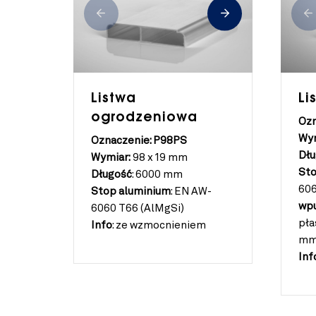
Listwa
Li
ogrodzeniowa
Ozn
Wym
Oznaczenie: P98PS
Dłu
Wymiar:
98 x 19 mm
Sto
Długość
:
6000 mm
606
Stop aluminium
:
EN AW-
wp
6060 T66 (AlMgSi)
pła
Info
:
ze wzmocnieniem
m
Inf