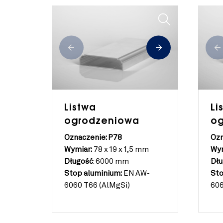
Listwa
Li
ogrodzeniowa
o
Oznaczenie: P78
Ozn
Wymiar:
78 x 19 x 1,5 mm
Wym
Długość
:
6000 mm
Dłu
Stop aluminium:
EN AW-
Sto
6060 T66 (AlMgSi)
606