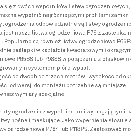
a się z dwóch wsporników listew ogrodzeniowyc
 można wypełnić najróżniejszymi profilami zamkni
tyl ogrodzenia odpowiedzialne są listwy ogrodzeni
 jest nasza listwa ogrodzeniowa P78 z zaślepkam
j. Popularne są również listwy ogrodzeniowe P65P
ie zaślepki w kształcie kwadratowym i okrągłym.
niowe P65SS lub P98SS w połączeniu z płaskownik
tegrowanym systemem pióro-wpust.
gość od dwóch do trzech metrów i wysokość od ok
ści od wersji do montażu potrzebne są mniejsze lu
wnież wymiary specjalne.
anty ogrodzenia z wypełnieniami wymagającymi pa
twy nośne i maskujące. Jako wypełnienia stosuje s
stwy ogrodzeniowe P784 lub P118PS. Zastosować mo