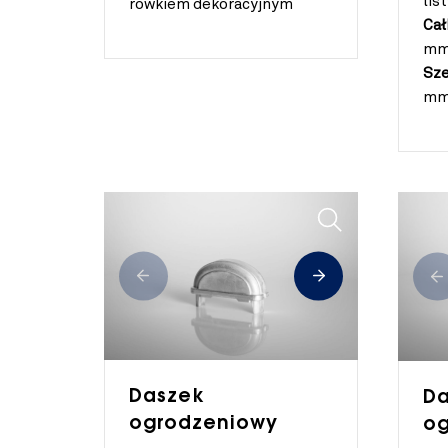
lis
rowkiem dekoracyjnym
Cał
m
Sze
m
Daszek
Da
ogrodzeniowy
og