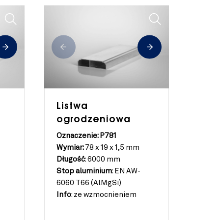
Listwa
ogrodzeniowa
Oznaczenie: P781
Wymiar:
78 x 19 x 1,5 mm
Długość
:
6000 mm
Stop aluminium
:
EN AW-
6060 T66 (AlMgSi)
Info
:
ze wzmocnieniem