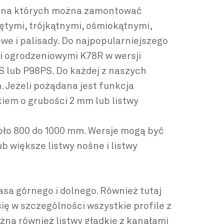
h, na których można zamontować
ętymi, trójkątnymi, ośmiokątnymi,
owe i palisady. Do najpopularniejszego
i ogrodzeniowymi K78R w wersji
S lub P98PS. Do każdej z naszych
 Jeżeli pożądana jest funkcja
iem o grubości 2 mm lub listwy
oło 800 do 1000 mm. Wersje mogą być
b większe listwy nośne i listwy
sa górnego i dolnego. Również tutaj
ię w szczególności wszystkie profile z
żna również listwy gładkie z kanałami