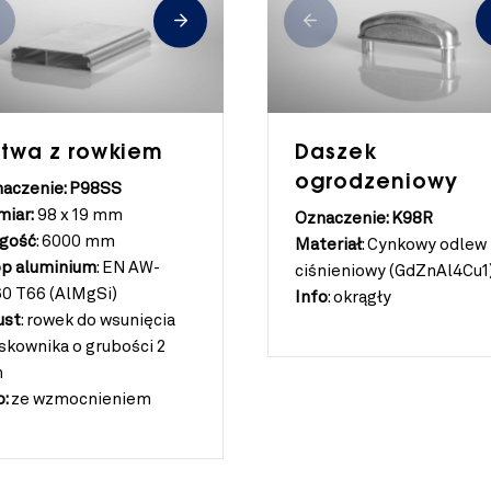
stwa z rowkiem
Daszek
ogrodzeniowy
aczenie: P98SS
iar:
98 x 19 mm
Oznaczenie: K98R
gość
:
6000 mm
Materiał
:
Cynkowy odlew
p aluminium
:
EN AW-
ciśnieniowy (GdZnAl4Cu1
0 T66 (AlMgSi)
Info
:
okrągły
ust
:
rowek do wsunięcia
skownika o grubości 2
m
o:
ze wzmocnieniem