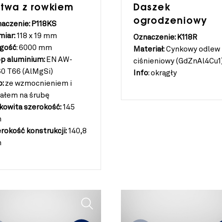
stwa z rowkiem
Daszek
ogrodzeniowy
aczenie: P118KS
iar:
118 x 19 mm
Oznaczenie: K118R
gość
:
6000 mm
Materiał
:
Cynkowy odlew
p aluminium:
EN AW-
ciśnieniowy (GdZnAl4Cu1
0 T66 (AlMgSi)
Info
:
okrągły
o:
ze wzmocnieniem i
ałem na śrubę
kowita szerokość:
145
m
rokość konstrukcji:
140,8
m