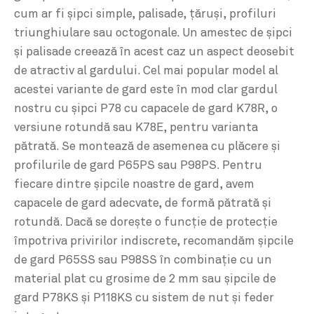
cum ar fi şipci simple, palisade, ţăruşi, profiluri
triunghiulare sau octogonale. Un amestec de şipci
şi palisade creează în acest caz un aspect deosebit
de atractiv al gardului. Cel mai popular model al
acestei variante de gard este în mod clar gardul
nostru cu şipci P78 cu capacele de gard K78R, o
versiune rotundă sau K78E, pentru varianta
pătrată. Se montează de asemenea cu plăcere şi
profilurile de gard P65PS sau P98PS. Pentru
fiecare dintre şipcile noastre de gard, avem
capacele de gard adecvate, de formă pătrată şi
rotundă. Dacă se doreşte o funcţie de protecţie
împotriva privirilor indiscrete, recomandăm şipcile
de gard P65SS sau P98SS în combinaţie cu un
material plat cu grosime de 2 mm sau şipcile de
gard P78KS şi P118KS cu sistem de nut şi feder