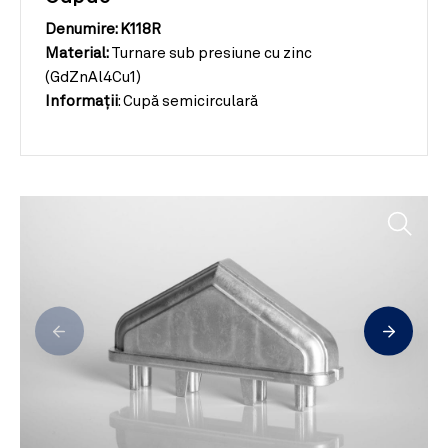
Denumire: K118R
Material:
Turnare sub presiune cu zinc
(GdZnAl4Cu1)
Informații
:
Cupă semicirculară