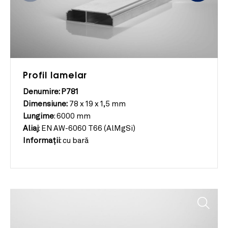
Profil lamelar
Denumire: P781
Dimensiune:
78 x 19 x 1,5 mm
Lungime
:
6000 mm
Aliaj
:
EN AW-6060 T66 (AlMgSi)
Informații
:
cu bară