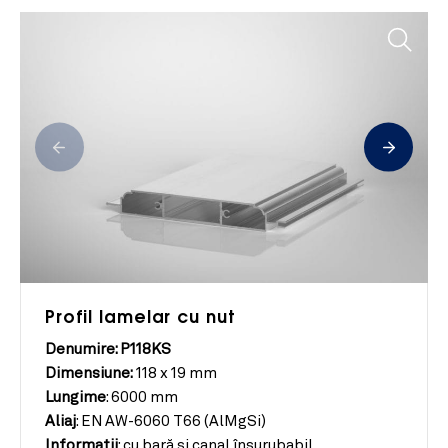
Profil lamelar cu nut
Denumire: P118KS
Dimensiune:
118 x 19 mm
Lungime
:
6000 mm
Aliaj
:
EN AW-6060 T66 (AlMgSi)
Informații
:
cu bară și canal înșurubabil