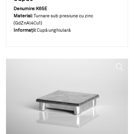
Denumire: K65E
Material:
Turnare sub presiune cu zinc
(GdZnAl4Cu1)
Informații
:
Cupă unghiulară