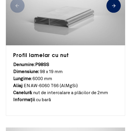
Profil lamelar cu nut
Denumire: P98SS
Dimensiune:
98 x 19 mm
Lungime
:
6000 mm
Aliaj
:
EN AW-6060 T66 (AlMgSi)
Canelură
:
nut de intercalare a plăcilor de 2mm
Informații
:
cu bară