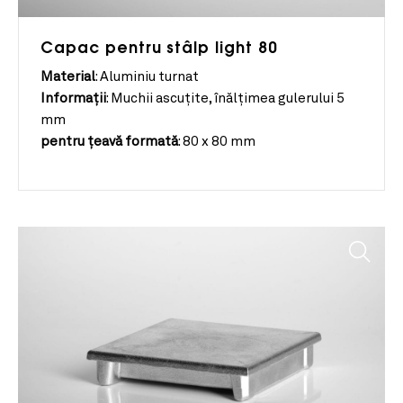
Capac pentru stâlp light 80
Material
:
Aluminiu turnat
Informații
:
Muchii ascuțite, înălțimea gulerului 5
mm
pentru
țeavă
formată
:
80 x 80 mm