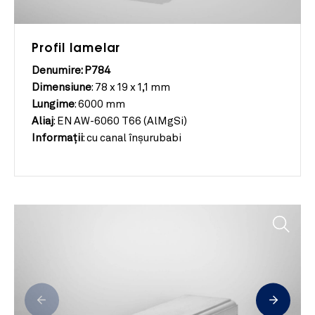
Profil lamelar
Denumire: P784
Dimensiune
:
78 x 19 x 1,1 mm
Lungime
:
6000 mm
Aliaj
:
EN AW-6060 T66 (AlMgSi)
Informații
:
cu canal înşurubabi