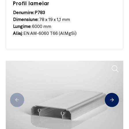
Profil lamelar
Denumire: P783
Dimensiune:
78 x 19 x 1,1 mm
Lungime
:
6000 mm
Aliaj
:
EN AW-6060 T66 (AlMgSi)