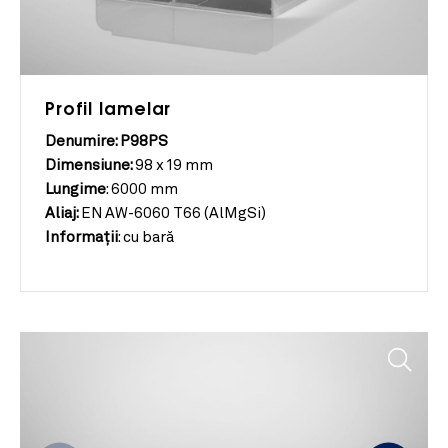
Profil lamelar
Denumire: P98PS
Dimensiune:
98 x 19 mm
Lungime
:
6000 mm
Aliaj:
EN AW-6060 T66 (AlMgSi)
Informații
:
cu bară