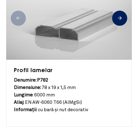
Profil lamelar
Denumire: P782
Dimensiune:
78 x 19 x 1,5 mm
Lungime
:
6000 mm
Aliaj
:
EN AW-6060 T66 (AlMgSi)
Informații
:
cu bară şi nut decorativ