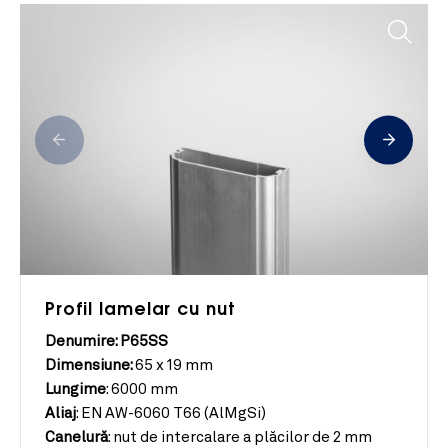
Profil lamelar cu nut
Denumire: P65SS
Dimensiune:
65 x 19 mm
Lungime
:
6000 mm
Aliaj
:
EN AW-6060 T66 (AlMgSi)
Canelură
:
nut de intercalare a plăcilor de 2 mm