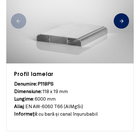
Profil lamelar
Denumire: P118PS
Dimensiune:
118 x 19 mm
Lungime
:
6000 mm
Aliaj
:
EN AW-6060 T66 (AlMgSi)
Informații
:
cu bară şi canal înşurubabil