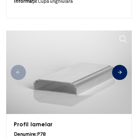
Informații
:
Cupă unghiulară
Profil lamelar
Denumire: P78