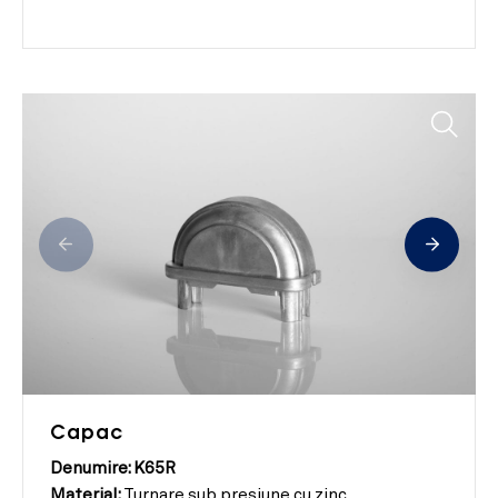
Capac
Denumire: K65R
Material:
Turnare sub presiune cu zinc