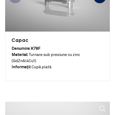
Capac
Denumire: K78F
Material:
Turnare sub presiune cu zinc
(GdZnAl4Cu1)
Informații
:
Cupă plată