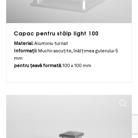
Capac pentru stâlp light 100
Material
:
Aluminiu turnat
Informații
:
Muchii ascuțite, înălțimea gulerului 5
mm
pentru țeavă formată
:
100 x 100 mm