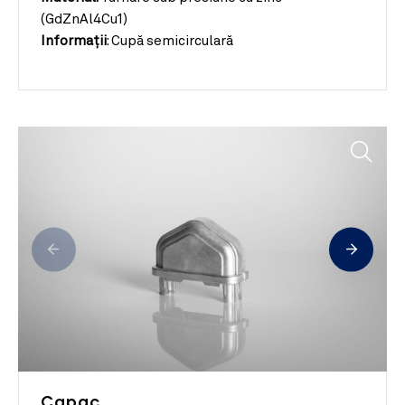
(GdZnAl4Cu1)
Informații
:
Cupă semicirculară
Capac