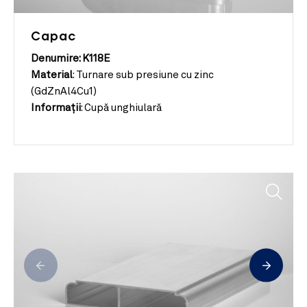
Capac
Denumire: K118E
Material
:
Turnare sub presiune cu zinc
(GdZnAl4Cu1)
Informații
:
Cupă unghiulară