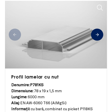
Profil lamelar cu nut
Denumire: P781KS
Dimensiune:
78 x 19 x 1,5 mm
Lungime
:
6000 mm
Aliaj
:
EN AW-6060 T66 (AlMgSi)
Informații
:
cu bară, combinat cu picket P118KS