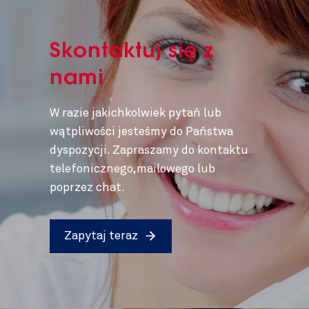
Skontaktuj się z
nami
W razie jakichkolwiek pytań lub
wątpliwości jesteśmy do Państwa
dyspozycji. Zapraszamy do kontaktu
telefonicznego,mailowego lub
poprzez chat.
Zapytaj teraz