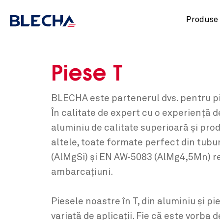
Produse
Piese T
BLECHA este partenerul dvs. pentru pie
În calitate de expert cu o experiență d
aluminiu de calitate superioară și pro
altele, toate formate perfect din tubu
(AlMgSi) și EN AW-5083 (AlMg4,5Mn) rez
ambarcațiuni.
Piesele noastre în T, din aluminiu și p
variată de aplicații. Fie că este vorba 