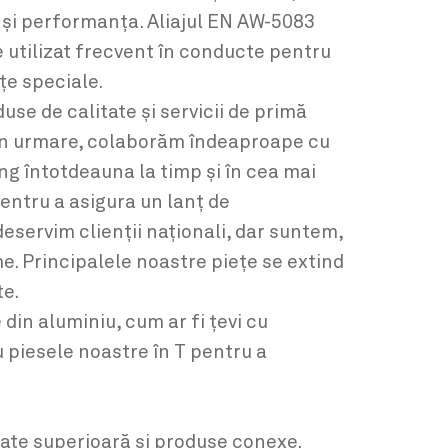
 și performanța. Aliajul EN AW-5083
e utilizat frecvent în conducte pentru
țe speciale.
se de calitate și servicii de primă
Prin urmare, colaborăm îndeaproape cu
ung întotdeauna la timp și în cea mai
pentru a asigura un lanț de
eservim clienții naționali, dar suntem,
. Principalele noastre piețe se extind
te.
din aluminiu, cum ar fi țevi cu
u piesele noastre în T pentru a
itate superioară și produse conexe.