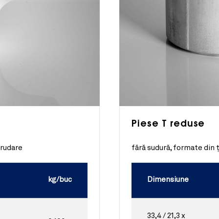
Piese T reduse
trudare
fără sudură, formate din 
kg/buc
Dimensiune
33,4 / 21,3 x