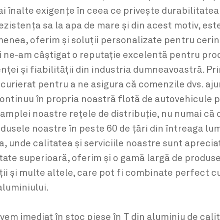
 înalte exigențe în ceea ce privește durabilitatea
zistența sa la apa de mare și din acest motiv, est
menea, oferim și soluții personalizate pentru cerin
i ne-am câștigat o reputație excelentă pentru produ
nței și fiabilității din industria dumneavoastră. 
e curierat pentru a ne asigura că comenzile dvs. aj
continuu în propria noastră flotă de autovehicule 
amplei noastre rețele de distribuție, nu numai că d
sele noastre în peste 60 de țări din întreaga lume
a, unde calitatea și serviciile noastre sunt aprecia
itate superioară, oferim și o gamă largă de produse 
ții și multe altele, care pot fi combinate perfect c
aluminiului.
vem imediat în stoc piese în T din aluminiu de cal