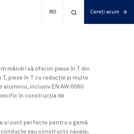
RO
Cereți acum
tem mândri să oferim piese în T din
T, piese în T cu reducție și multe
de aluminiu, inclusiv EN AW-6060
pecific în construcția de
ate și sunt perfecte pentru o gamă
și conducte sau construcții navale,