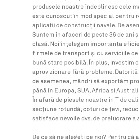
produsele noastre îndeplinesc cele mai
este cunoscut în mod special pentru re
aplicații de construcții navale. De ase
Suntem în afaceri de peste 36 de ani ș
clasă. Noi înțelegem importanța eficie
firmele de transport și cu serviciile d
bună stare posibilă. În plus, investim 
aprovizionare fără probleme. Datorită 
de asemenea, mândri să exportăm produ
până în Europa, SUA, Africa și Australi
În afară de piesele noastre în T de cal
secțiune rotundă, coturi de țevi, reduc
satisface nevoile dvs. de prelucrare a 
De ce să ne alegeți pe noi? Pentru că a