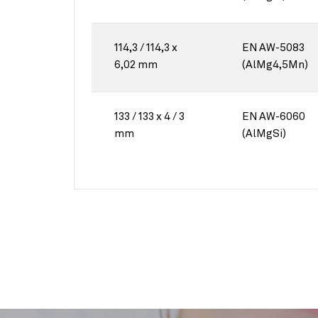
114,3 / 114,3 x
EN AW-5083
6,02 mm
(AlMg4,5Mn)
133 / 133 x 4 / 3
EN AW-6060
mm
(AlMgSi)