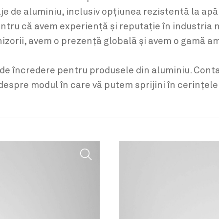
e de aluminiu, inclusiv opțiunea rezistentă la apă
entru că avem experiență și reputație în industria
urnizorii, avem o prezență globală și avem o gamă a
de încredere pentru produsele din aluminiu. Conta
espre modul în care vă putem sprijini în cerințele 