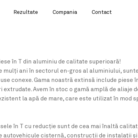
Rezultate
Compania
Contact
se în T din aluminiu de calitate superioară!
e mulți ani în sectorul en-gros al aluminiului, sun
duse conexe. Gama noastră extinsă include piese în 
ri extrudate. Avem în stoc o gamă amplă de aliaje 
istent la apă de mare, care este utilizat în mod s
iesele în T cu reducție sunt de cea mai înaltă calit
de autovehicule cisternă, construcții de instalații 