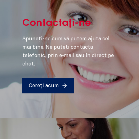
Contactați-ne
Spuneți-ne cum vă putem ajuta cel
mai bine. Ne puteți contacta
telefonic, prin e-mail sau în direct pe
chat.
Cereți acum