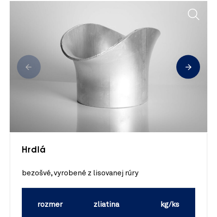
Hrdlá
bezošvé, vyrobené z lisovanej rúry
rozmer
zliatina
kg/ks