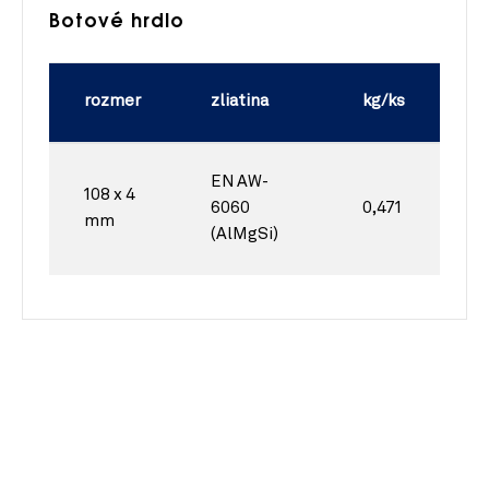
Botové hrdlo
rozmer
zliatina
kg/ks
EN AW-
108 x 4
6060
0,471
mm
(AlMgSi)