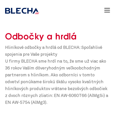
Odbočky a hrdlá
Hliníkové odbočky a hrdlá od BLECHA: Spoľahlivé
spojenia pre Vaše projekty
U firmy BLECHA sme hrdí na to, že sme už viac ako
36 rokov Vaším dôveryhodným veľkoobchodným
partnerom s hliníkom. Ako odborníci v tomto
odvetví ponúkame širokú škálu vysoko kvalitných
hliníkových produktov vrátane bezošvých odbočiek
z dvoch rôznych zliatin: EN AW-6060T66 (AlMgSi) a
EN AW-5754 (AlMg3).