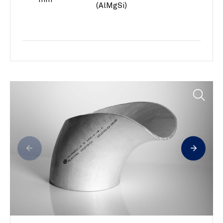
mm
(AlMgSi)