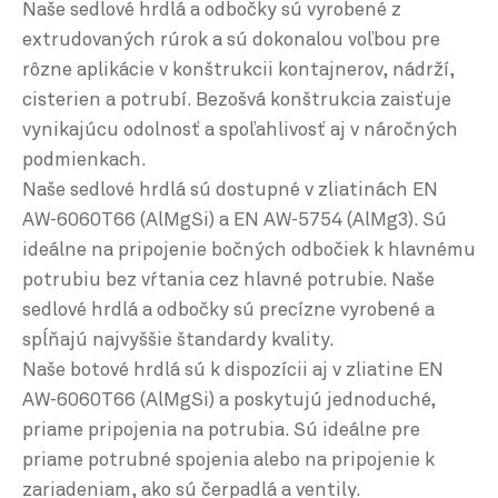
Naše sedlové hrdlá a odbočky sú vyrobené z
extrudovaných rúrok a sú dokonalou voľbou pre
rôzne aplikácie v konštrukcii kontajnerov, nádrží,
cisterien a potrubí. Bezošvá konštrukcia zaisťuje
vynikajúcu odolnosť a spoľahlivosť aj v náročných
podmienkach.
Naše sedlové hrdlá sú dostupné v zliatinách EN
AW-6060T66 (AlMgSi) a EN AW-5754 (AlMg3). Sú
ideálne na pripojenie bočných odbočiek k hlavnému
potrubiu bez vŕtania cez hlavné potrubie. Naše
sedlové hrdlá a odbočky sú precízne vyrobené a
spĺňajú najvyššie štandardy kvality.
Naše botové hrdlá sú k dispozícii aj v zliatine EN
AW-6060T66 (AlMgSi) a poskytujú jednoduché,
priame pripojenia na potrubia. Sú ideálne pre
priame potrubné spojenia alebo na pripojenie k
zariadeniam, ako sú čerpadlá a ventily.