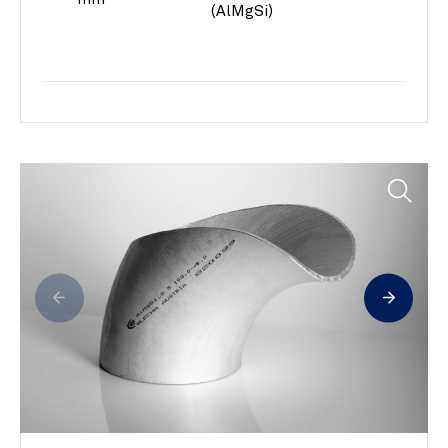
mm
(AlMgSi)