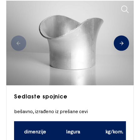
Sedlaste spojnice
bešavno, izrađeno iz prešane cevi
dimenzije
legura
kg/kom.