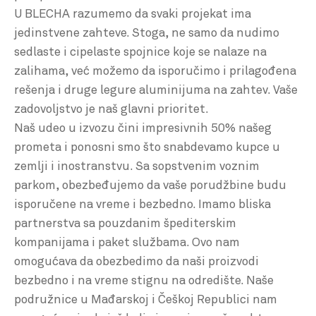
U BLECHA razumemo da svaki projekat ima
jedinstvene zahteve. Stoga, ne samo da nudimo
sedlaste i cipelaste spojnice koje se nalaze na
zalihama, već možemo da isporučimo i prilagođena
rešenja i druge legure aluminijuma na zahtev. Vaše
zadovoljstvo je naš glavni prioritet.
Naš udeo u izvozu čini impresivnih 50% našeg
prometa i ponosni smo što snabdevamo kupce u
zemlji i inostranstvu. Sa sopstvenim voznim
parkom, obezbeđujemo da vaše porudžbine budu
isporučene na vreme i bezbedno. Imamo bliska
partnerstva sa pouzdanim špediterskim
kompanijama i paket službama. Ovo nam
omogućava da obezbedimo da naši proizvodi
bezbedno i na vreme stignu na odredište. Naše
podružnice u Mađarskoj i Češkoj Republici nam