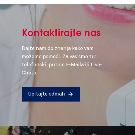
Kontaktirajte nas
Dajte nam do znanja kako vam
možemo pomoći. Za vas smo tu:
telefonski, putem E-Maila ili Live-
Chata.
Upitajte odmah