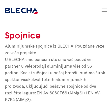
Spojnice
Aluminijumske spojnice iz BLECHA: Pouzdane veze
za vaše projekte
U BLECHA smo ponosni što smo vaš pouzdani
partner u veleprodaji aluminijuma više od 36
godina. Kao stručnjaci u našoj branši, nudimo širok
spektar visokokvalitetnih aluminijumskih
proizvoda, uključujući bešavne spojnice od dve
različite legure: EN AV-6060T66 (AlMgSi) i EN AV-
5754 (AlMg3).