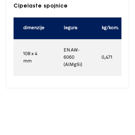
Cipelaste spojnice
dimenzije
legura
kg/kom.
EN AW-
108 x 4
6060
0,471
mm
(AlMgSi)