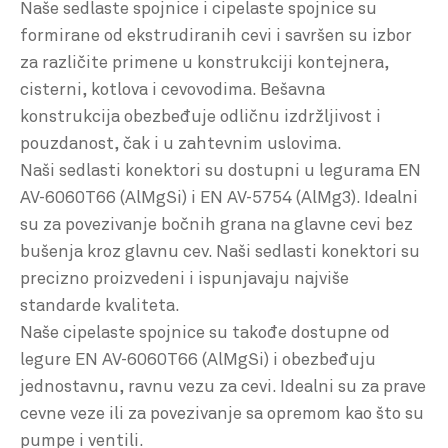
Naše sedlaste spojnice i cipelaste spojnice su
formirane od ekstrudiranih cevi i savršen su izbor
za različite primene u konstrukciji kontejnera,
cisterni, kotlova i cevovodima. Bešavna
konstrukcija obezbeđuje odličnu izdržljivost i
pouzdanost, čak i u zahtevnim uslovima.
Naši sedlasti konektori su dostupni u legurama EN
AV-6060T66 (AlMgSi) i EN AV-5754 (AlMg3). Idealni
su za povezivanje bočnih grana na glavne cevi bez
bušenja kroz glavnu cev. Naši sedlasti konektori su
precizno proizvedeni i ispunjavaju najviše
standarde kvaliteta.
Naše cipelaste spojnice su takođe dostupne od
legure EN AV-6060T66 (AlMgSi) i obezbeđuju
jednostavnu, ravnu vezu za cevi. Idealni su za prave
cevne veze ili za povezivanje sa opremom kao što su
pumpe i ventili.