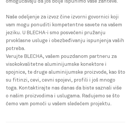
omogućavaju da još bolje ispunimo vaše zahteve.
Naše odeljenje za izvoz čine izvorni govornici koji
vam mogu ponuditi kompetentne savete na vašem
jeziku. U BLECHA-i smo posvećeni pružanju
prvoklasne usluge i obezbeđivanju ispunjenja vaših
potreba.
Verujte BLECHA, vašem pouzdanom partneru za
visokokvalitetne aluminijumske konektore i
spojnice, te druge aluminijumske proizvode, kao što
su fitinzi, cevi, cevni spojevi, profili i još mnogo
toga. Kontaktirajte nas danas da biste saznali više
o našim proizvodima i uslugama. Radujemo se što
ćemo vam pomoći u vašem sledećem projektu.