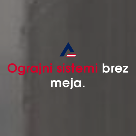
Ograjni sistemi
brez
meja.