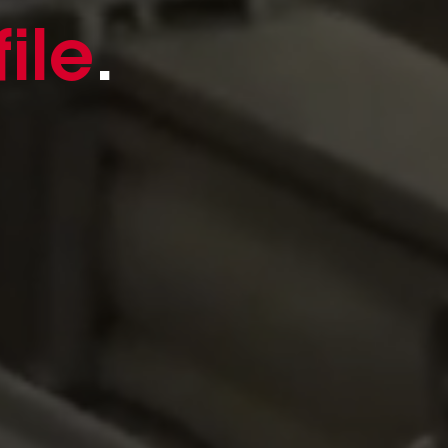
ile
.