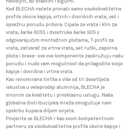
nevidljivi, ali stabilni i sigurni.
Kod BLECHA nećete pronaći samo visokokvalitetne
profile okvire kapija, vrtnih i dvorišnih vrata, već i
opsežnu ponudu pribora. Cipela za vrata i klin za
vrata, šarke S055 i dvostruke šarke S05 s
odgovarajućim montažnim pločama, T-profil za
vrata, zatvarač za vrtna vrata, set ručki, zaporna
ploča i brava - sve ove komponente zaokružuju našu
ponudu i nude vam mogućnost da prilagodite svoje
kapije i dvorišna i vrtna vrata.
Kao renomirana tvrtka s više od tri desetljeća
iskustva u veleprodaji aluminija, BLECHA je
sinonim za kvalitetu i prvoklasnu uslugu. Naša
globalna distribucijska mreža omogućuje nam
opskrbu kupaca diljem svijeta.
Povjerite se BLECHA-i kao svom kompetentnom
partneru za visokokvalitetne profile okvire kapije i