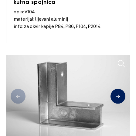
kutna spojnica
opis: V104
materijal:
lijevani aluminij
info:
za okvir kapije P84, P86, P104, P2014