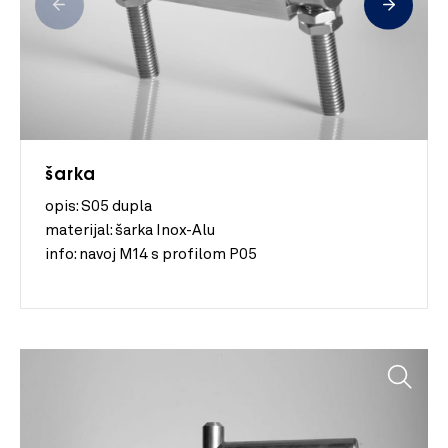
šarka
opis: S05 dupla
materijal:
šarka Inox-Alu
info:
navoj M14 s profilom P05