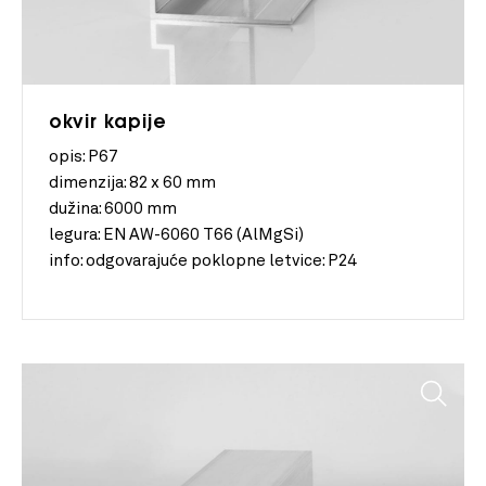
okvir kapije
opis: P67
dimenzija:
82 x 60 mm
dužina:
6000 mm
legura:
EN AW-6060 T66 (AlMgSi)
info:
odgovarajuće poklopne letvice: P24