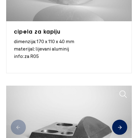
cipela za kapiju
dimenzija:
170 x 110 x 40 mm
materijal:
lijevani aluminij
info:
za R05