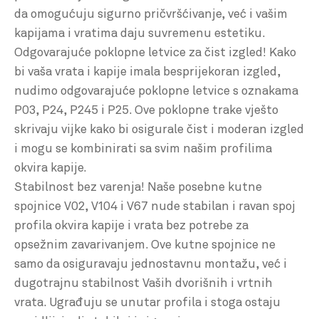
da omogućuju sigurno pričvršćivanje, već i vašim
kapijama i vratima daju suvremenu estetiku.
Odgovarajuće poklopne letvice za čist izgled! Kako
bi vaša vrata i kapije imala besprijekoran izgled,
nudimo odgovarajuće poklopne letvice s oznakama
P03, P24, P245 i P25. Ove poklopne trake vješto
skrivaju vijke kako bi osigurale čist i moderan izgled
i mogu se kombinirati sa svim našim profilima
okvira kapije.
Stabilnost bez varenja! Naše posebne kutne
spojnice V02, V104 i V67 nude stabilan i ravan spoj
profila okvira kapije i vrata bez potrebe za
opsežnim zavarivanjem. Ove kutne spojnice ne
samo da osiguravaju jednostavnu montažu, već i
dugotrajnu stabilnost Vaših dvorišnih i vrtnih
vrata. Ugrađuju se unutar profila i stoga ostaju