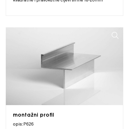
kvadratne i pravokutne cijevi širine 18-20mm
montažni profil
opis: P626