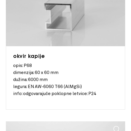
okvir kapije
opis: P68
dimenzija:
60 x 60 mm
dužina:
6000 mm
legura:
EN AW-6060 T66 (AlMgSi)
info:
odgovarajuće poklopne letvice: P24