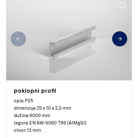
poklopni profil
opis: P25
dimenzija:
25 x 10 x 2,5 mm
dužina:
6000 mm
legura:
EN AW-6060 T66 (AlMgSi)
otvor:
13 mm