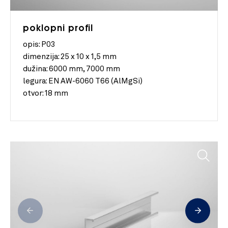
poklopni profil
opis: P03
dimenzija:
25 x 10 x 1,5 mm
dužina:
6000 mm, 7000 mm
legura:
EN AW-6060 T66 (AlMgSi)
otvor:
18 mm