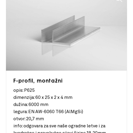
F-profil, montažni
opis: P625
dimenzija:
60 x 25 x 2 x 4 mm
dužina:
6000 mm
legura:
EN AW-6060 T66 (AlMgSi)
otvor:
20,7 mm
info:
odgovara za sve naše ogradne letve i za