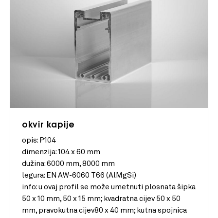
okvir kapije
opis: P104
dimenzija:
104 x 60 mm
dužina:
6000 mm, 8000 mm
legura:
EN AW-6060 T66 (AlMgSi)
info:
u ovaj profil se može umetnuti plosnata šipka
50 x 10 mm, 50 x 15 mm; kvadratna cijev 50 x 50
mm, pravokutna cijev80 x 40 mm; kutna spojnica