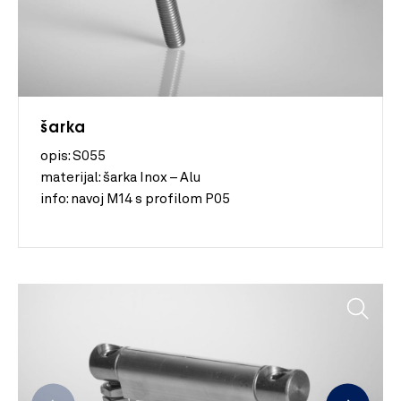
šarka
opis: S055
materijal:
šarka Inox – Alu
info:
navoj M14 s profilom P05