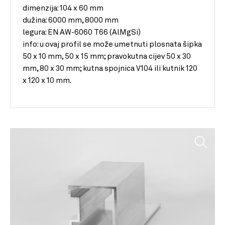
dimenzija:
104 x 60 mm
dužina:
6000 mm, 8000 mm
legura:
EN AW-6060 T66 (AlMgSi)
info:
u ovaj profil se može umetnuti plosnata šipka
50 x 10 mm, 50 x 15 mm; pravokutna cijev 50 x 30
mm, 80 x 30 mm; kutna spojnica V104 ili kutnik 120
x 120 x 10 mm.