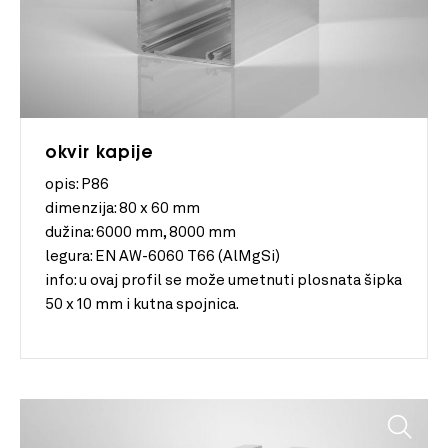
okvir kapije
opis: P86
dimenzija:
80 x 60 mm
dužina:
6000 mm, 8000 mm
legura:
EN AW-6060 T66 (AlMgSi)
info:
u ovaj profil se može umetnuti plosnata šipka
50 x 10 mm i kutna spojnica.