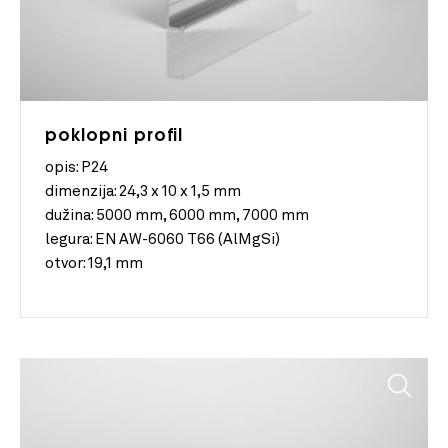
poklopni profil
opis: P24
dimenzija:
24,3 x 10 x 1,5 mm
dužina:
5000 mm, 6000 mm, 7000 mm
legura:
EN AW-6060 T66 (AlMgSi)
otvor:
19,1 mm