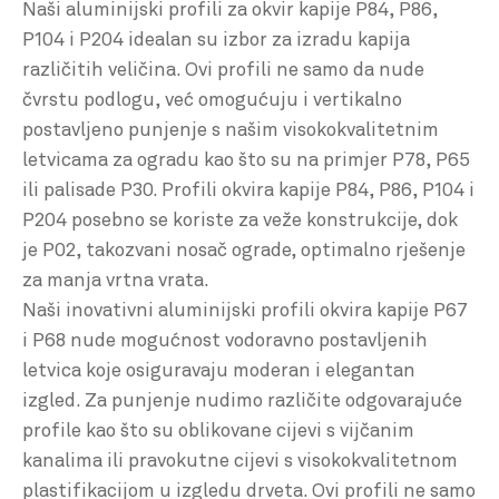
Naši aluminijski profili za okvir kapije P84, P86,
P104 i P204 idealan su izbor za izradu kapija
različitih veličina. Ovi profili ne samo da nude
čvrstu podlogu, već omogućuju i vertikalno
postavljeno punjenje s našim visokokvalitetnim
letvicama za ogradu kao što su na primjer P78, P65
ili palisade P30. Profili okvira kapije P84, P86, P104 i
P204 posebno se koriste za veže konstrukcije, dok
je P02, takozvani nosač ograde, optimalno rješenje
za manja vrtna vrata.
Naši inovativni aluminijski profili okvira kapije P67
i P68 nude mogućnost vodoravno postavljenih
letvica koje osiguravaju moderan i elegantan
izgled. Za punjenje nudimo različite odgovarajuće
profile kao što su oblikovane cijevi s vijčanim
kanalima ili pravokutne cijevi s visokokvalitetnom
plastifikacijom u izgledu drveta. Ovi profili ne samo