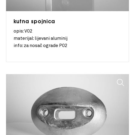
kutna spojnica
opis: V02
materijal:
lijevani aluminij
info:
za nosač ograde P02