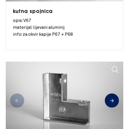
kutna spojnica
opis: V67
materijal:
lijevani aluminij
info:
za okvir kapije P67 + P68