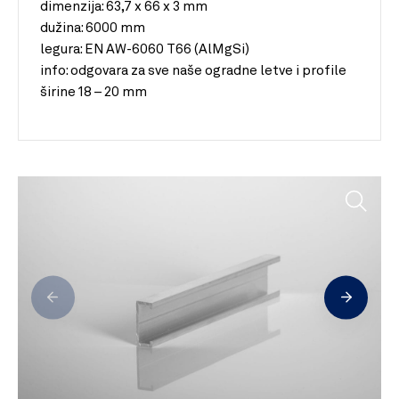
dimenzija:
63,7 x 66 x 3 mm
dužina:
6000 mm
legura:
EN AW-6060 T66 (AlMgSi)
info:
odgovara za sve naše ogradne letve i profile
širine 18 – 20 mm