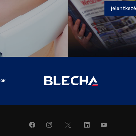
jelentkez
SOK