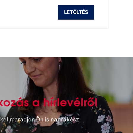
LETÖLTÉS
kozás a hírlevélről
kel maradjon Ön is naprakész.