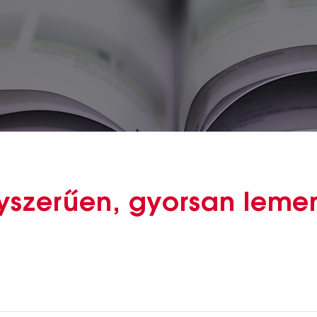
yszerűen, gyorsan lemen