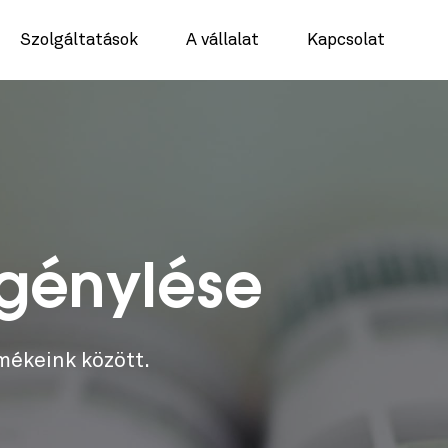
Szolgáltatások
A vállalat
Kapcsolat
igénylése
mékeink között.