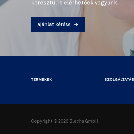
keresztül is elérhetőek vagyunk.
ajánlat kérése
TERMÉKEK
SZOLGÁLTATÁ
Copyright ©
2026 Blecha GmbH