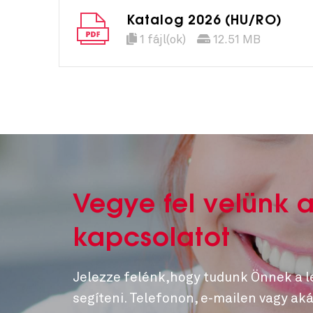
Katalog 2026 (HU/RO)
1 fájl(ok)
12.51 MB
Vegye fel velünk 
kapcsolatot
Jelezze felénk,hogy tudunk Önnek a 
segíteni. Telefonon, e-mailen vagy aká