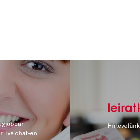
a
leirat
legjobban
Hírlevelünk
r live chat-en