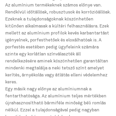
Az alumínium termékeknek számos előnye van.
Rendkívül időtállóak, robusztusok és korrózióállóak.
Ezeknek a tulajdonságoknak köszönhetően
kitűnően alkalmasak a kültéri felhasználásra. Ezek
mellett az alumínium profilok kevés karbantartást
igényelnek, porfesthetőek és eloxálhatóak is. A
porfestés esetében pedig ügyfeleink számára
szinte egy korlátlan színválaszték áll
rendelkezésére aminek köszönhetően garantáltan
mindenki megtalálja a neki tetsző színt amelyet
kerítés, árnyékolás vagy átlátás elleni védelemhez
keres.
Egy másik nagy előnye az alumíniumnak a
fentarthatósága. Az alumínium teljes mértékben
újrahasznosítható bármiféle minőség béli romlás
nélkül. Ezzel a tulajdonságával pedig nagyban