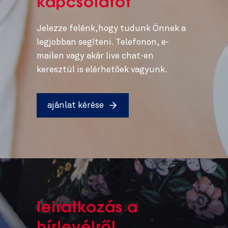
kapcsolatot
Jelezze felénk,hogy tudunk Önnek a
legjobban segíteni. Telefonon, e-
mailen vagy akár live chat-en
keresztül is elérhetőek vagyunk.
ajánlat kérése
leiratkozás a