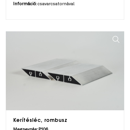
Információ
: csavarcsatornával
Kerítésléc, rombusz
Megnevzés: P
106