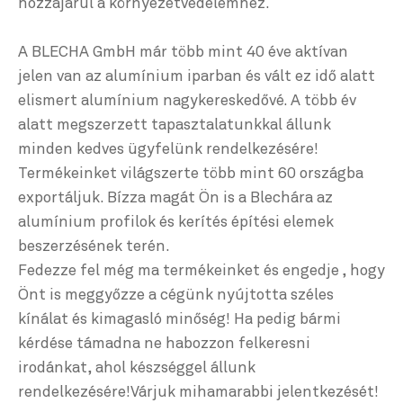
hozzájárul a környezetvédelemhez.
A BLECHA GmbH már több mint 40 éve aktívan
jelen van az alumínium iparban és vált ez idő alatt
elismert alumínium nagykereskedővé. A több év
alatt megszerzett tapasztalatunkkal állunk
minden kedves ügyfelünk rendelkezésére!
Termékeinket világszerte több mint 60 országba
exportáljuk. Bízza magát Ön is a Blechára az
alumínium profilok és kerítés építési elemek
beszerzésének terén.
Fedezze fel még ma termékeinket és engedje , hogy
Önt is meggyőzze a cégünk nyújtotta széles
kínálat és kimagasló minőség! Ha pedig bármi
kérdése támadna ne habozzon felkeresni
irodánkat, ahol készséggel állunk
rendelkezésére!Várjuk mihamarabbi jelentkezését!