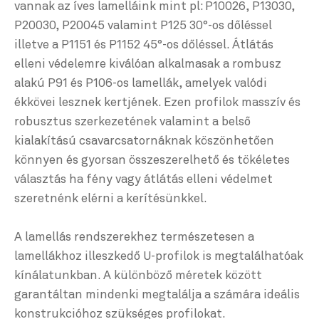
vannak az íves lamelláink mint pl: P10026, P13030,
P20030, P20045 valamint P125 30°-os dőléssel
illetve a P1151 és P1152 45°-os dőléssel. Átlátás
elleni védelemre kiválóan alkalmasak a rombusz
alakú P91 és P106-os lamellák, amelyek valódi
ékkövei lesznek kertjének. Ezen profilok masszív és
robusztus szerkezetének valamint a belső
kialakítású csavarcsatornáknak köszönhetően
könnyen és gyorsan összeszerelhető és tökéletes
választás ha fény vagy átlátás elleni védelmet
szeretnénk elérni a kerítésünkkel.
A lamellás rendszerekhez természetesen a
lamellákhoz illeszkedő U-profilok is megtalálhatóak
kínálatunkban. A különböző méretek között
garantáltan mindenki megtalálja a számára ideális
konstrukcióhoz szükséges profilokat.