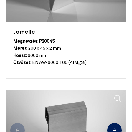
Lamelle
Megnevzés: P20045
Méret:
200 x 45 x 2 mm
Hossz:
6000 mm
Ötvözet:
EN AW-6060 T66 (AlMgSi)