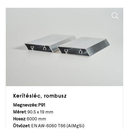
Kerítésléc, rombusz
Megnevzés: P
91
Méret
: 90.5 x 19 mm
Hossz
: 6000 mm
Ötvözet
: EN AW-6060 T66 (AlMgSi)