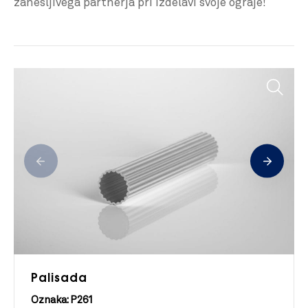
zanesljivega partnerja pri izdelavi svoje ograje!
Palisada
Oznaka: P261