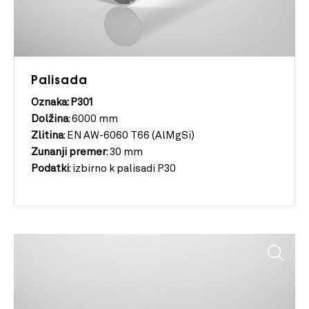
Palisada
Oznaka: P301
Dolžina
:
6000 mm
Zlitina
:
EN AW-6060 T66 (AlMgSi)
Zunanji
premer
:
30 mm
Podatki
:
izbirno k palisadi P30