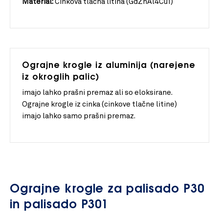
Material:
Cinkova tlačna litina (GdZnAl4Cu1)
Ograjne krogle iz aluminija (narejene
iz okroglih palic)
imajo lahko prašni premaz ali so eloksirane.
Ograjne krogle iz cinka (cinkove tlačne litine)
imajo lahko samo prašni premaz.
Ograjne krogle za palisado P30
in palisado P301