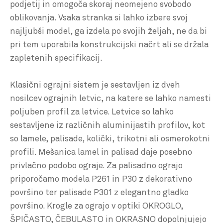
podjetij in omogoča skoraj neomejeno svobodo
oblikovanja. Vsaka stranka si lahko izbere svoj
najljubši model, ga izdela po svojih željah, ne da bi
pri tem uporabila konstrukcijski načrt ali se držala
zapletenih specifikacij.
Klasični ograjni sistem je sestavljen iz dveh
nosilcev ograjnih letvic, na katere se lahko namesti
poljuben profil za letvice. Letvice so lahko
sestavljene iz različnih aluminijastih profilov, kot
so lamele, palisade, količki, trikotni ali osmerokotni
profili. Mešanica lamel in palisad daje posebno
privlačno podobo ograje. Za palisadno ograjo
priporočamo modela P261 in P30 z dekorativno
površino ter palisade P301 z elegantno gladko
površino. Krogle za ograjo v optiki OKROGLO,
ŠPIČASTO, ČEBULASTO in OKRASNO dopolnjujejo