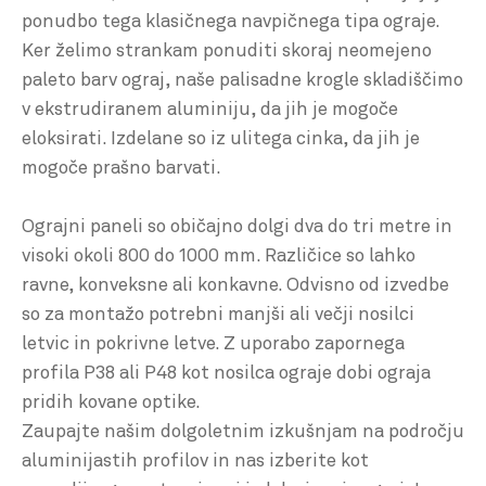
ponudbo tega klasičnega navpičnega tipa ograje.
Ker želimo strankam ponuditi skoraj neomejeno
paleto barv ograj, naše palisadne krogle skladiščimo
v ekstrudiranem aluminiju, da jih je mogoče
eloksirati. Izdelane so iz ulitega cinka, da jih je
mogoče prašno barvati.
Ograjni paneli so običajno dolgi dva do tri metre in
visoki okoli 800 do 1000 mm. Različice so lahko
ravne, konveksne ali konkavne. Odvisno od izvedbe
so za montažo potrebni manjši ali večji nosilci
letvic in pokrivne letve. Z uporabo zapornega
profila P38 ali P48 kot nosilca ograje dobi ograja
pridih kovane optike.
Zaupajte našim dolgoletnim izkušnjam na področju
aluminijastih profilov in nas izberite kot