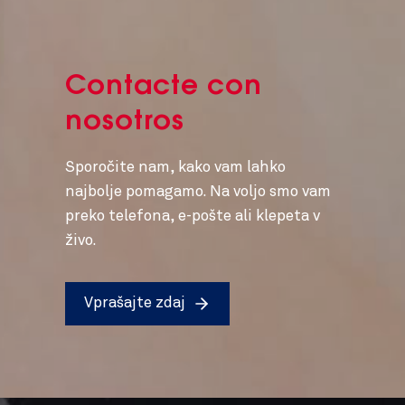
Contacte con
nosotros
Sporočite nam, kako vam lahko
najbolje pomagamo. Na voljo smo vam
preko telefona, e-pošte ali klepeta v
živo.
Vprašajte zdaj