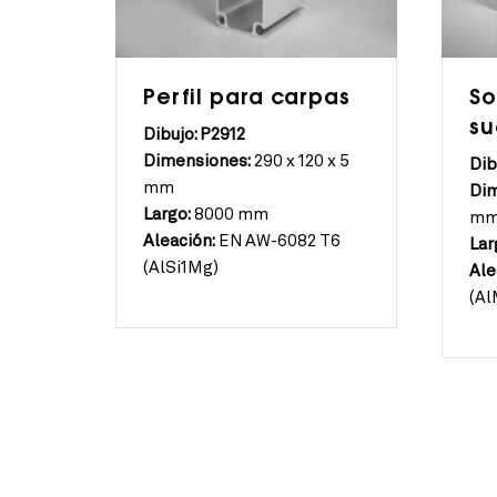
So
Perfil para carpas
su
Dibujo: P2912
Dimensiones:
290 x 120 x 5
Dib
mm
Dim
Largo:
8000 mm
m
Aleación:
EN AW-6082 T6
Lar
(AlSi1Mg)
Ale
(Al