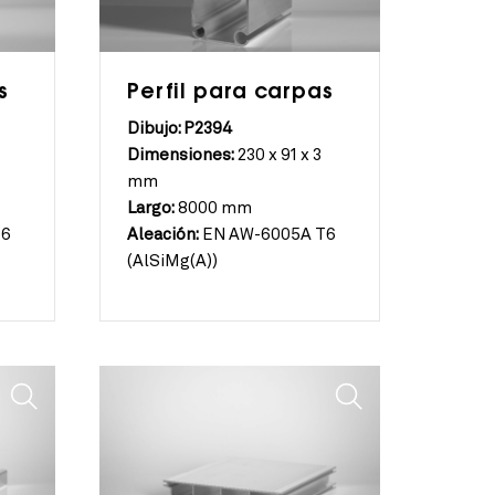
s
Perfil para carpas
Dibujo: P2394
Dimensiones:
230 x 91 x 3
mm
Largo:
8000 mm
T6
Aleación:
EN AW-6005A T6
(AlSiMg(A))