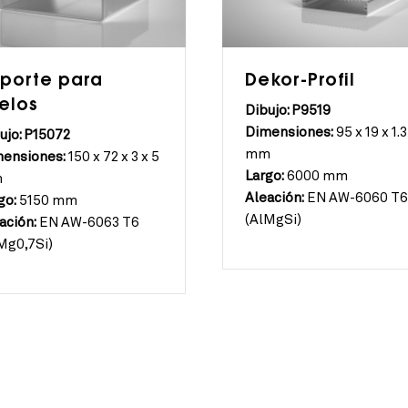
porte para
Dekor-Profil
elos
Dibujo: P9519
Dimensiones:
95 x 19 x 1.3
ujo: P15072
mm
ensiones:
150 x 72 x 3 x 5
Largo:
6000 mm
m
Aleación:
EN AW-6060 T
go:
5150 mm
(AlMgSi)
ación:
EN AW-6063 T6
Mg0,7Si)