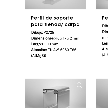
Perfil de soporte
Pe
para tienda/ carpa
Dib
Dim
Dibujo: P2725
m
Dimensiones:
46 x 17 x 2 mm
Lar
Largo:
6500 mm
Ale
Aleación:
EN AW-6060 T66
(Al
(AlMgSi)