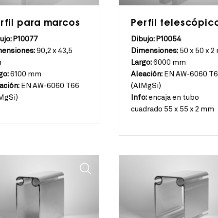
rfil para marcos
Perfil telescópic
ujo: P10077
Dibujo: P10054
ensiones:
90,2 x 43,5
Dimensiones:
50 x 50 x 
m
Largo:
6000 mm
go:
6100 mm
Aleación:
EN AW-6060 T
ación:
EN AW-6060 T66
(AlMgSi)
MgSi)
Info:
encaja en tubo
cuadrado 55 x 55 x 2 mm