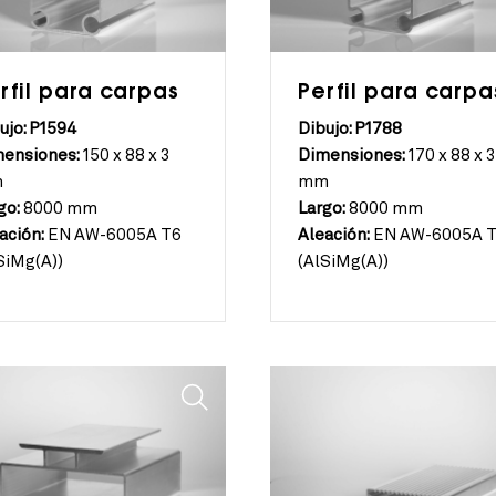
rfil para carpas
Perfil para carpa
ujo: P1594
Dibujo: P1788
ensiones:
150 x 88 x 3
Dimensiones:
170 x 88 x 3
m
mm
go:
8000 mm
Largo:
8000 mm
ación:
EN AW-6005A T6
Aleación:
EN AW-6005A 
SiMg(A))
(AlSiMg(A))