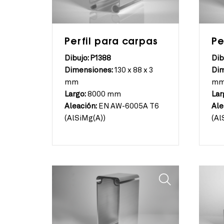
Perfil para carpas
Pe
Dibujo: P1388
Dib
Dimensiones:
130 x 88 x 3
Dim
mm
m
Largo:
8000 mm
Lar
Aleación:
EN AW-6005A T6
Ale
(AlSiMg(A))
(Al