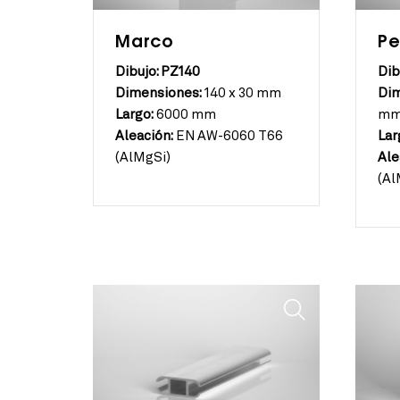
Marco
Pe
Dibujo: PZ140
Dib
Dimensiones:
140 x 30 mm
Dim
Largo:
6000 mm
m
Aleación:
EN AW-6060 T66
Lar
(AlMgSi)
Ale
(Al