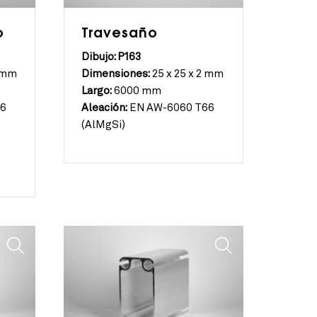
o
Travesaño
Dibujo: P163
2 mm
Dimensiones:
25 x 25 x 2 mm
Largo:
6000 mm
66
Aleación:
EN AW-6060 T66
(AlMgSi)