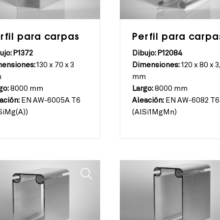
rfil para carpas
Perfil para carpa
ujo: P1372
Dibujo: P12084
ensiones:
130 x 70 x 3
Dimensiones:
120 x 80 x 3
m
mm
go:
8000 mm
Largo:
8000 mm
ación:
EN AW-6005A T6
Aleación:
EN AW-6082 T6
SiMg(A))
(AlSi1MgMn)