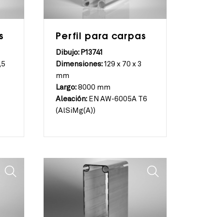
s
Perfil para carpas
Dibujo: P13741
,5
Dimensiones:
129 x 70 x 3
mm
Largo:
8000 mm
Aleación:
EN AW-6005A T6
(AlSiMg(A))