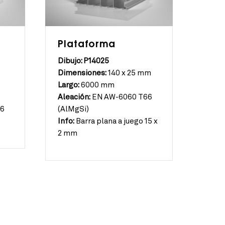
Plataforma
Dibujo: P14025
Dimensiones:
140 x 25 mm
Largo:
6000 mm
Aleación:
EN AW-6060 T66
66
(AlMgSi)
Info:
Barra plana a juego 15 x
2 mm