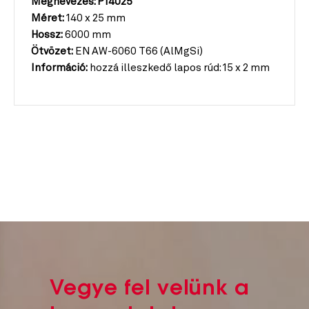
Megnevezés: P14025
Méret:
140 x 25 mm
Hossz:
6000 mm
Ötvözet:
EN AW-6060 T66 (AlMgSi)
Információ:
hozzá illeszkedő lapos rúd: 15 x 2 mm
Vegye fel velünk a