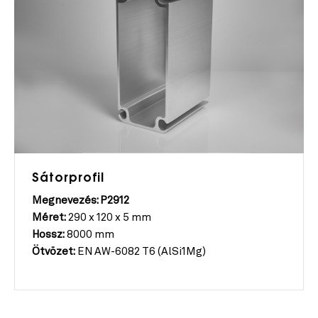
Sátorprofil
Megnevezés: P2912
Méret:
290 x 120 x 5 mm
Hossz:
8000 mm
Ötvözet:
EN AW-6082 T6 (AlSi1Mg)