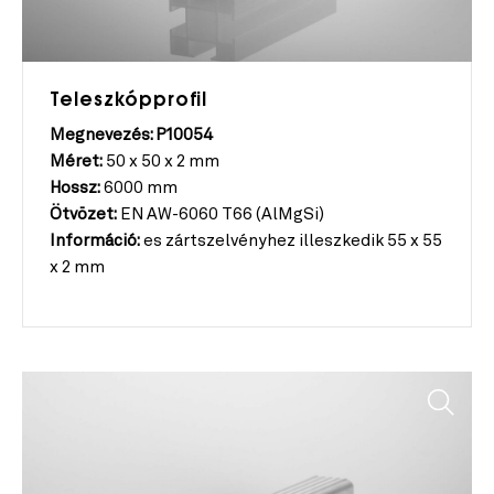
Teleszkópprofil
Megnevezés: P10054
Méret:
50 x 50 x 2 mm
Hossz:
6000 mm
Ötvözet:
EN AW-6060 T66 (AlMgSi)
Információ:
es zártszelvényhez illeszkedik 55 x 55
x 2 mm