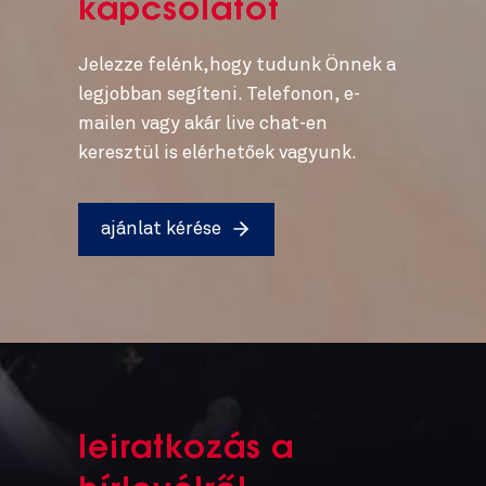
kapcsolatot
Jelezze felénk,hogy tudunk Önnek a
legjobban segíteni. Telefonon, e-
mailen vagy akár live chat-en
keresztül is elérhetőek vagyunk.
ajánlat kérése
leiratkozás a