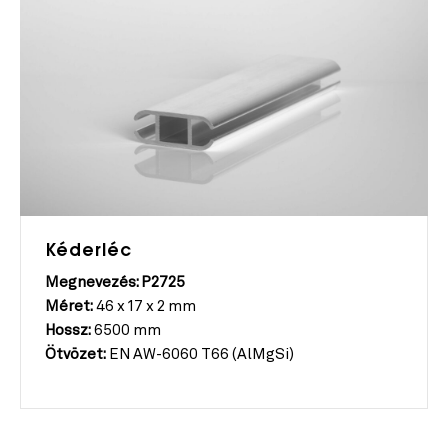
Kéderléc
Megnevezés: P2725
Méret:
46 x 17 x 2 mm
Hossz:
6500 mm
Ötvözet:
EN AW-6060 T66 (AlMgSi)