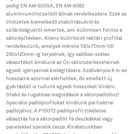
pedig EN AW-6005A, EN AW-6082
alumíniumötvözetből állnak rendelkezésre. Ezek az
ötvözetek kiemelkedő stabilitásukról és
szilárdságukról ismertek, ami különösen fontos a
sátorépítésben. Kilenc különböző raktári profillal
rendelkezünk, amelyek mérete 130x70mm-től
290x120mm-ig terjednek, így valóban széles
választékot kínálunk az Ön sátorszerkezeteinek
egyedi igényeinek kielégítésére. Szabványos 8 m-es
hosszaink azonnal elérhetőek, de emellett új
gyártásból is tudunk egyedi hosszokat kínálni.
Stabil és rugalmas megoldások a sátorpadlóhoz!
Speciális padlóprofilokat kínálunk partisátrai
padlójához. A P15072 padlóprofil tökéletes
választás ha a sátorpadlót fa deszkákkal vagy
panelekkel szerelik össze. Kínálatunkban