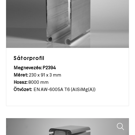
Sátorprofil
Megnevezés: P2394
Méret:
230 x 91 x 3 mm
Hossz:
8000 mm
Ötvözet:
EN AW-6005A T6 (AlSiMg(A))