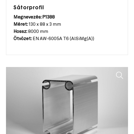
Sátorprofil
Megnevezés: P1388
Méret:
130 x 88 x 3 mm
Hossz:
8000 mm
Ötvözet:
EN AW-6005A T6 (AlSiMg(A))