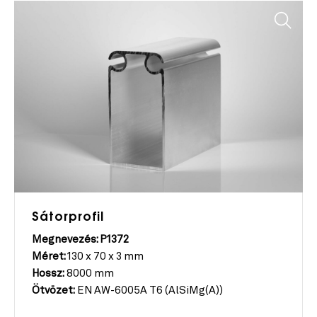
Sátorprofil
Megnevezés: P1372
Méret:
130 x 70 x 3 mm
Hossz:
8000 mm
Ötvözet:
EN AW-6005A T6 (AlSiMg(A))