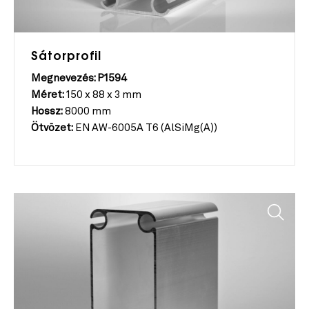
Sátorprofil
Megnevezés: P1594
Méret:
150 x 88 x 3 mm
Hossz:
8000 mm
Ötvözet:
EN AW-6005A T6 (AlSiMg(A))