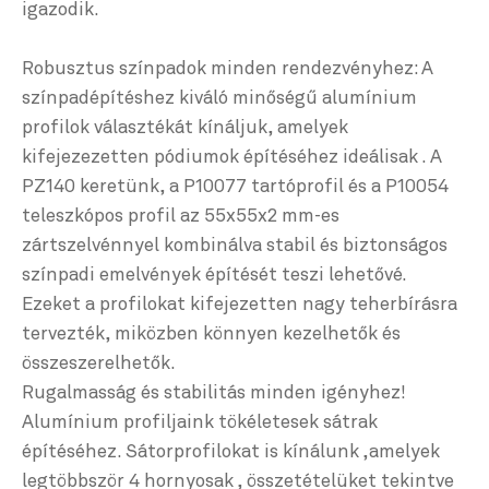
igazodik.
Robusztus színpadok minden rendezvényhez: A
színpadépítéshez kiváló minőségű alumínium
profilok választékát kínáljuk, amelyek
kifejezezetten pódiumok építéséhez ideálisak . A
PZ140 keretünk, a P10077 tartóprofil és a P10054
teleszkópos profil az 55x55x2 mm-es
zártszelvénnyel kombinálva stabil és biztonságos
színpadi emelvények építését teszi lehetővé.
Ezeket a profilokat kifejezetten nagy teherbírásra
tervezték, miközben könnyen kezelhetők és
összeszerelhetők.
Rugalmasság és stabilitás minden igényhez!
Alumínium profiljaink tökéletesek sátrak
építéséhez. Sátorprofilokat is kínálunk ,amelyek
legtöbbször 4 hornyosak , összetételüket tekintve