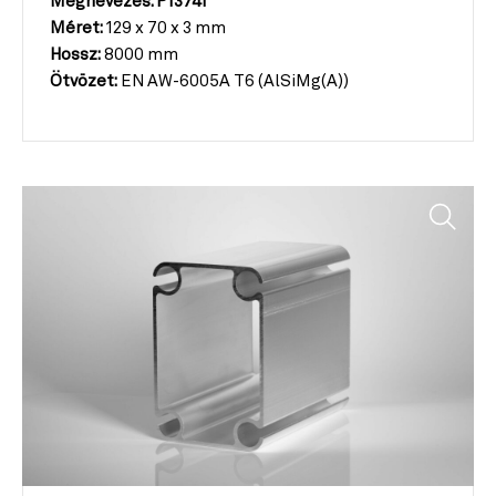
Megnevezés: P13741
Méret:
129 x 70 x 3 mm
Hossz:
8000 mm
Ötvözet:
EN AW-6005A T6 (AlSiMg(A))