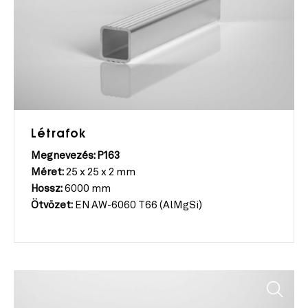
Létrafok
Megnevezés: P163
Méret:
25 x 25 x 2 mm
Hossz:
6000 mm
Ötvözet:
EN AW-6060 T66 (AlMgSi)