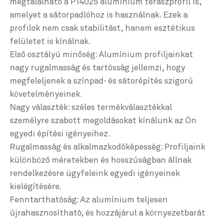
megtalálható a P14025 alumínium teraszprofil is,
amelyet a sátorpadlóhoz is használnak. Ezek a
profilok nem csak stabilitást, hanem esztétikus
felületet is kínálnak.
Első osztályú minőség: Alumínium profiljainkat
nagy rugalmasság és tartósság jellemzi, hogy
megfeleljenek a színpad- és sátorépítés szigorú
követelményeinek.
Nagy választék: széles termékválasztékkal
személyre szabott megoldásokat kínálunk az Ön
egyedi építési igényeihez.
Rugalmasság és alkalmazkodóképesség: Profiljaink
különböző méretekben és hosszúságban állnak
rendelkezésre ügyfeleink egyedi igényeinek
kielégítésére.
Fenntarthatóság: Az alumínium teljesen
újrahasznosítható, és hozzájárul a környezetbarát