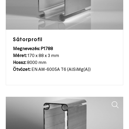
Sátorprofil
Megnevezés: P1788
Méret:
170 x 88 x 3 mm
Hossz:
8000 mm
Ötvözet:
EN AW-6005A T6 (AlSiMg(A))