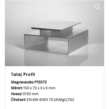
Talaj Profil
Megnevezés: P15072
Méret:
150 x 72 x 3 x 5 mm
Hossz:
5150 mm
Ötvözet:
EN AW-6063 T6 (AlMg0,7Si)