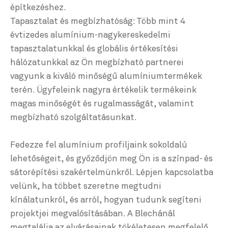
építkezéshez.
Tapasztalat és megbízhatóság: Több mint 4
évtizedes alumínium-nagykereskedelmi
tapasztalatunkkal és globális értékesítési
hálózatunkkal az Ön megbízható partnerei
vagyunk a kiváló minőségű alumíniumtermékek
terén. Ügyfeleink nagyra értékelik termékeink
magas minőségét és rugalmasságát, valamint
megbízható szolgáltatásunkat.
Fedezze fel alumínium profiljaink sokoldalú
lehetőségeit, és győződjön meg Ön is a színpad- és
sátorépítési szakértelmünkről. Lépjen kapcsolatba
velünk, ha többet szeretne megtudni
kínálatunkról, és arról, hogyan tudunk segíteni
projektjei megvalósításában. A Blechánál
megtalálja az elvárásainak tökéletesen megfelelő