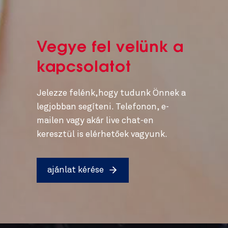
Vegye fel velünk a
kapcsolatot
Jelezze felénk,hogy tudunk Önnek a
legjobban segíteni. Telefonon, e-
mailen vagy akár live chat-en
keresztül is elérhetőek vagyunk.
ajánlat kérése