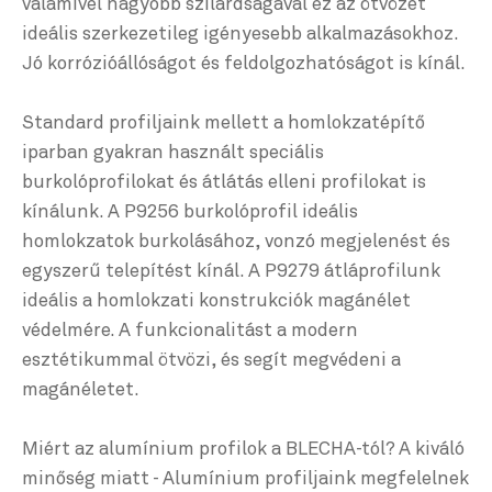
valamivel nagyobb szilárdságával ez az ötvözet
ideális szerkezetileg igényesebb alkalmazásokhoz.
Jó korrózióállóságot és feldolgozhatóságot is kínál.
Standard profiljaink mellett a homlokzatépítő
iparban gyakran használt speciális
burkolóprofilokat és átlátás elleni profilokat is
kínálunk. A P9256 burkolóprofil ideális
homlokzatok burkolásához, vonzó megjelenést és
egyszerű telepítést kínál. A P9279 átláprofilunk
ideális a homlokzati konstrukciók magánélet
védelmére. A funkcionalitást a modern
esztétikummal ötvözi, és segít megvédeni a
magánéletet.
Miért az alumínium profilok a BLECHA-tól? A kiváló
minőség miatt - Alumínium profiljaink megfelelnek