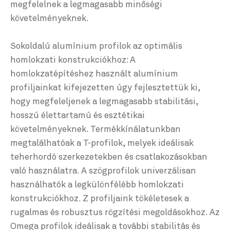
megfelelnek a legmagasabb minőségi
követelményeknek.
Sokoldalú alumínium profilok az optimális
homlokzati konstrukciókhoz: A
homlokzatépítéshez használt alumínium
profiljainkat kifejezetten úgy fejlesztettük ki,
hogy megfeleljenek a legmagasabb stabilitási,
hosszú élettartamú és esztétikai
követelményeknek. Termékkínálatunkban
megtalálhatóak a T-profilok, melyek ideálisak
teherhordó szerkezetekben és csatlakozásokban
való használatra. A szögprofilok univerzálisan
használhatók a legkülönfélébb homlokzati
konstrukciókhoz. Z profiljaink tökéletesek a
rugalmas és robusztus rögzítési megoldásokhoz. Az
Omega profilok ideálisak a további stabilitás és