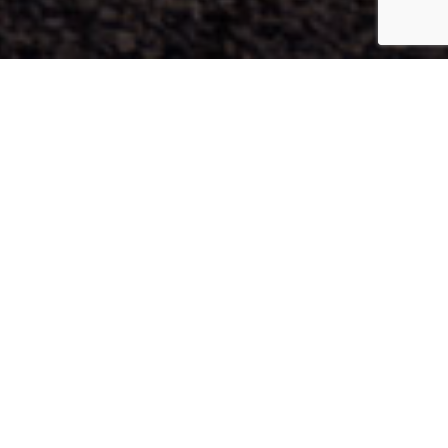
Otkrijte facsinantnost E-
aluminijuma!
Naše okrugle cevi u leguri EN AW-6101B (E-
AlMgSi) i plosnate šipke u leguri EN AW-1350
(E-Al99,5) optimalan su izbor za sabirnice u
trafostanicama.
Prvoklasna električna provodljivost