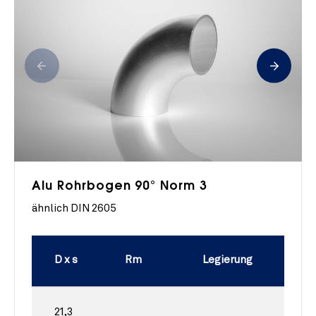
Alu Rohrbogen 90° Norm 3
ähnlich DIN 2605
D x s
Rm
Legierung
21,3