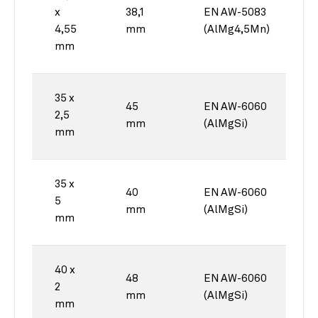
x
38,1
EN AW-5083
4,55
mm
(AlMg4,5Mn)
mm
35 x
45
EN AW-6060
2,5
mm
(AlMgSi)
mm
35 x
40
EN AW-6060
5
mm
(AlMgSi)
mm
40 x
48
EN AW-6060
2
mm
(AlMgSi)
mm