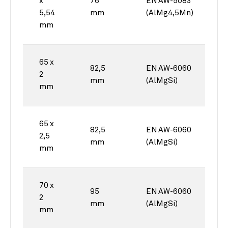
x
76
EN AW-5083
5,54
mm
(AlMg4,5Mn)
mm
65 x
82,5
EN AW-6060
2
mm
(AlMgSi)
mm
65 x
82,5
EN AW-6060
2,5
mm
(AlMgSi)
mm
70 x
95
EN AW-6060
2
mm
(AlMgSi)
mm