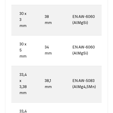
30 x
38
EN AW-6060
3
mm
(AlMgSi)
mm
30 x
34
EN AW-6060
5
mm
(AlMgSi)
mm
33,4
x
38,1
EN AW-5083
3,38
mm
(AlMg4,5Mn)
mm
33,4