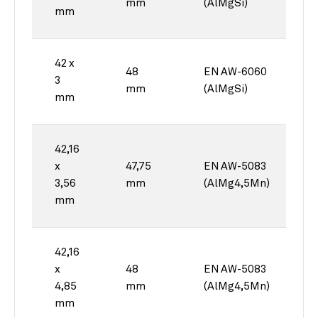
mm
(AlMgSi)
mm
42 x
48
EN AW-6060
3
mm
(AlMgSi)
mm
42,16
x
47,75
EN AW-5083
3,56
mm
(AlMg4,5Mn)
mm
42,16
x
48
EN AW-5083
4,85
mm
(AlMg4,5Mn)
mm