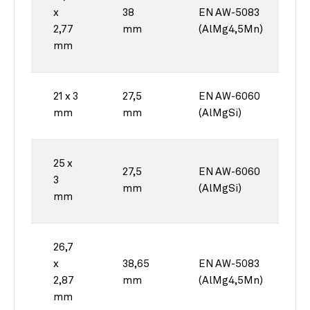
x
38
EN AW-5083
2,77
mm
(AlMg4,5Mn)
mm
21 x 3
27,5
EN AW-6060
mm
mm
(AlMgSi)
25 x
27,5
EN AW-6060
3
mm
(AlMgSi)
mm
26,7
x
38,65
EN AW-5083
2,87
mm
(AlMg4,5Mn)
mm