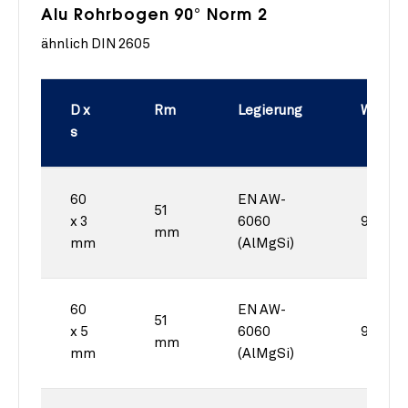
Alu Rohrbogen 90° Norm 2
ähnlich DIN 2605
D x
Rm
Legierung
Winkel
s
60
EN AW-
51
x 3
6060
90°
mm
mm
(AlMgSi)
60
EN AW-
51
x 5
6060
90°
mm
mm
(AlMgSi)