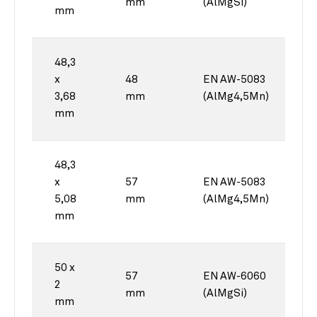
mm
(AlMgSi)
mm
48,3
x
48
EN AW-5083
3,68
mm
(AlMg4,5Mn)
mm
48,3
x
57
EN AW-5083
5,08
mm
(AlMg4,5Mn)
mm
50 x
57
EN AW-6060
2
mm
(AlMgSi)
mm