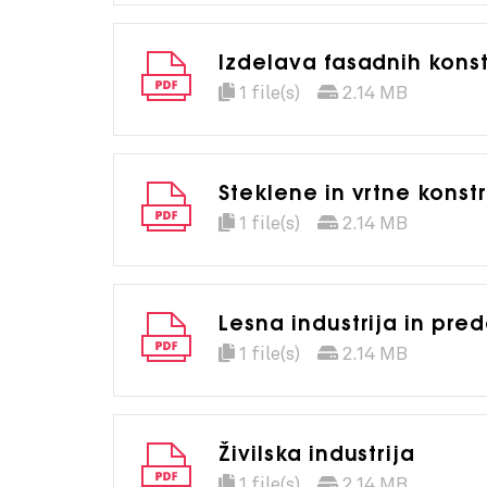
Izdelava fasadnih konst
1 file(s)
2.14 MB
Steklene in vrtne konst
1 file(s)
2.14 MB
Lesna industrija in pre
1 file(s)
2.14 MB
Živilska industrija
1 file(s)
2.14 MB