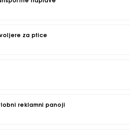
transportne naprave
r voljere za ptice
tlobni reklamni panoji