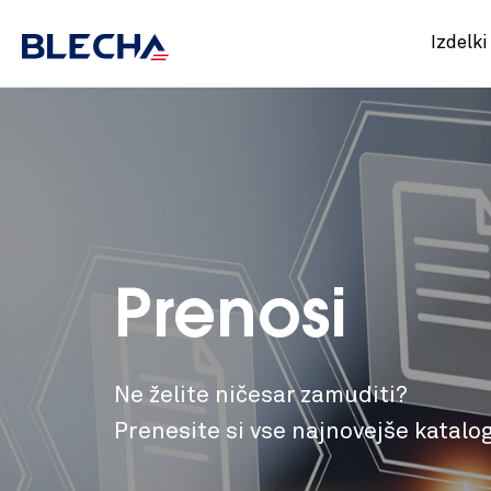
Izdelki
Prenosi
Ne želite ničesar zamuditi?
Prenesite si vse najnovejše katalog