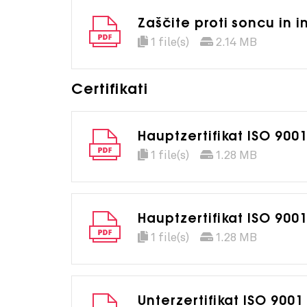
Zaščite proti soncu in
1 file(s)
2.14 MB
Certifikati
Hauptzertifikat ISO 900
1 file(s)
1.28 MB
Hauptzertifikat ISO 90
1 file(s)
1.28 MB
Unterzertifikat ISO 900