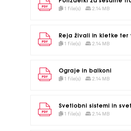
Polizdelki za sesalne 
1 file(s)
2.14 MB
Reja živali in kletke te
1 file(s)
2.14 MB
Ograje in balkoni
1 file(s)
2.14 MB
Svetlobni sistemi in sve
1 file(s)
2.14 MB