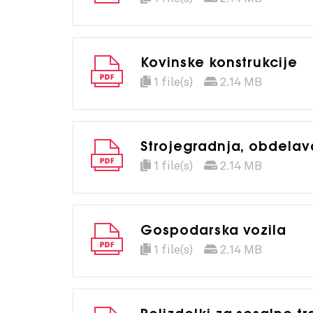
Kovinske konstrukcije
1 file(s)
2.14 MB
Strojegradnja, obdelav
1 file(s)
2.14 MB
Gospodarska vozila
1 file(s)
2.14 MB