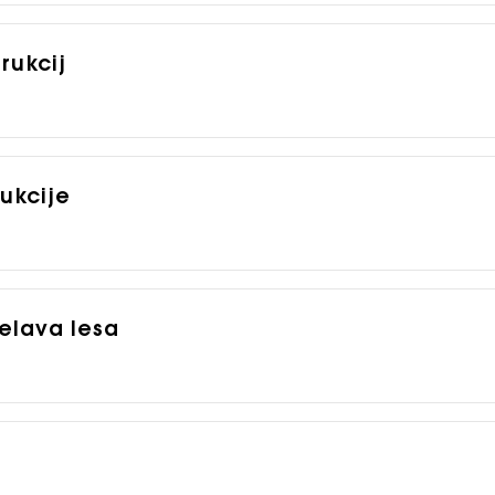
rukcij
rukcije
delava lesa