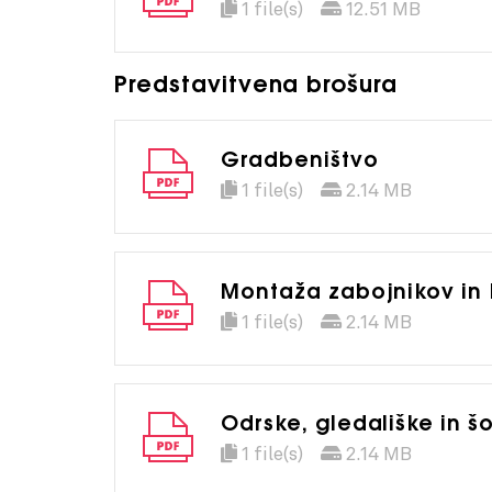
1 file(s)
12.51 MB
Predstavitvena brošura
Gradbeništvo
1 file(s)
2.14 MB
Montaža zabojnikov in
1 file(s)
2.14 MB
Odrske, gledališke in s
1 file(s)
2.14 MB