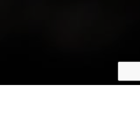
Na vašo željo vam izbrani
izdelek oz. profil predhodno
natisnemo kot 3D-prototip iz
umetne mase!